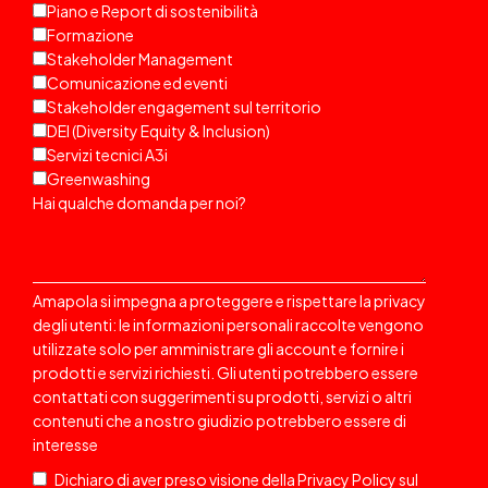
Piano e Report di sostenibilità
Formazione
Stakeholder Management
Comunicazione ed eventi
Stakeholder engagement sul territorio
DEI (Diversity Equity & Inclusion)
Servizi tecnici A3i
Greenwashing
Hai qualche domanda per noi?
Amapola si impegna a proteggere e rispettare la privacy
degli utenti: le informazioni personali raccolte vengono
utilizzate solo per amministrare gli account e fornire i
prodotti e servizi richiesti. Gli utenti potrebbero essere
contattati
con suggerimenti su prodotti, servizi o altri
contenuti che a nostro giudizio potrebbero essere di
interesse
Dichiaro di aver preso visione della
Privacy Policy
sul