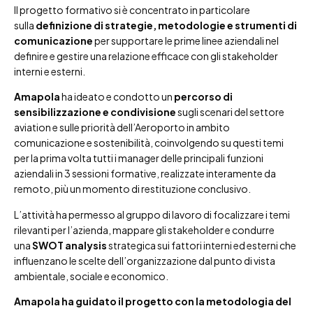
Il progetto formativo si è concentrato in particolare
sulla
definizione di strategie, metodologie e strumenti di
comunicazione
per supportare le prime linee aziendali nel
definire e gestire una relazione efficace con gli stakeholder
interni e esterni.
Amapola
ha ideato e condotto un
percorso di
sensibilizzazione e condivisione
sugli scenari del settore
aviation e sulle priorità dell’Aeroporto in ambito
comunicazione e sostenibilità, coinvolgendo su questi temi
per la prima volta tutti i manager delle principali funzioni
aziendali in 3 sessioni formative, realizzate interamente da
remoto, più un momento di restituzione conclusivo.
L’attività ha permesso al gruppo di lavoro di focalizzare i temi
rilevanti per l’azienda, mappare gli stakeholder e condurre
una
SWOT analysis
strategica sui fattori interni ed esterni che
influenzano le scelte dell’organizzazione dal punto di vista
ambientale, sociale e economico.
Amapola ha guidato il progetto con la metodologia del