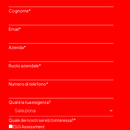
Cognome
*
Email
*
Azienda
*
Ruolo aziendale
*
Numero di telefono
*
Qual è la tua esigenza?
Quale dei nostri servizi ti interessa?
*
ESG Assessment