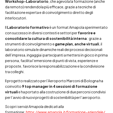
Workshop-Laboratorio
, che agevola la formazione (anche
da remoto) rendendola più efficace, grazie a tecniche di
facilitazione esperta e di coinvolgimento diretto degli
interlocutori.
Il
Laboratorio formativo
è un format Amapola sperimentato
con successo in diversi contesti e settori per
favorire e
consolidare la cultura di sostenibilità interna
: grazie a
strumenti di coinvolgimento e
game plan,
anche virtuali
, il
laboratorio simula le dinamiche reali dei processi decisionali
dell’impresa, ingaggia i partecipanti a mettersi in gioco in prima
persona, facilita l’emersione di punti di vista, esperienze e
proposte, favorisce la responsabilizzazione e la condivisione
tra colleghi.
Il progetto realizzato per l’Aeroporto Marconi di Bologna ha
coinvolto
9 top manager in 4 sessioni di formazione
virtuali
e ha portato alla costruzione di due percorsi condivisi
per l’avvio di nuovi progetti di sostenibilità per l’aeroporto.
Scopri i servizi Amapola dedicati alla
formazione:
https://www.amapola.it/formazione-aziendale/