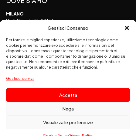
DOVE SIAMO
MILANO
Via F. Brioschi 33, 20136
Gestisci Consenso
TORINO
Via E. Perrone 16, 10122
Per fornire le migliori esperienze, utilizziamo tecnologie come i
cookie per memorizzare e/o accedere alle informazioni del
dispositivo. Il consenso a queste tecnologie ci permetterà di
ALESSANDRIA
elaborare dati come il comportamento di navigazione o ID unici su
Via Palermo 7, 15121
questo sito. Non acconsentire o ritirare il consenso può influire
negativamente su alcune caratteristiche e funzioni.
SEGUICI SUI SOCIAL
Gestisci servizi
Accetta
Nega
Amapola Srl
società benefit - Via F. Brioschi 33 - 20136 Milano
Visualizza le preferenze
- Codice Fiscale: 02083080164 - Partita IVA: 10683390156
Le nostre policy
Cookie Policy
Privacy Policy