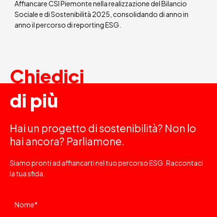
Affiancare CSI Piemonte nella realizzazione del Bilancio
Sociale e di Sostenibilità 2025, consolidando di anno in
anno il percorso di reporting ESG.
Chiedici
di più
Hai un progetto di sostenibilità? Non lo
hai ancora? Parliamone.
Siamo pronti ad affiancarti nel tuo percorso ESG. Raccontaci
la tua sfida.
Nome
*