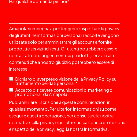
Hai qualche domanda per noi?
Amapola si impegna a proteggere e rispettare la privacy
degli utenti: le informazioni personali raccolte vengono
utilizzate solo per amministrare gli account e fornire i
prodotti e servizi richiesti. Gli utenti potrebbero essere
contattati
con suggerimenti su prodotti, servizi o altri
contenuti che a nostro giudizio potrebbero essere di
interesse
Dichiaro di aver preso visione della
Privacy Policy
sul
trattamento dei dati personali
*
Accetto di ricevere comunicazioni di marketing o
promozionali da Amapola
Puoi annullare l'iscrizione a queste comunicazioni in
qualsiasi momento. Per ulteriori informazioni su come
eseguire questa operazione, per consultare le nostre
normative sulla privacy e per altre indicazioni su protezione
e rispetto della privacy, leggi la nostra
Informativa
.