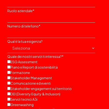
Ruolo aziendale
*
Numero di telefono
*
Qual è la tua esigenza?
Quale dei nostri servizi ti interessa?
*
ESG Assessment
Piano e Report di sostenibilità
Formazione
Stakeholder Management
Comunicazione ed eventi
Stakeholder engagement sul territorio
DEI (Diversity Equity & Inclusion)
Servizi tecnici A3i
Greenwashing