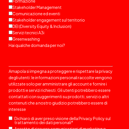
Formazione
Stakeholder Management
Comunicazione ed eventi
Stakeholder engagement sul territorio
DEI (Diversity Equity & Inclusion)
Servizi tecnici A3i
Greenwashing
Hai qualche domanda per noi?
Amapola si impegna a proteggere e rispettare la privacy
degli utenti: le informazioni personali raccolte vengono
utilizzate solo per amministrare gli account e fornire i
prodotti e servizi richiesti. Gli utenti potrebbero essere
contattati
con suggerimenti su prodotti, servizi o altri
contenuti che a nostro giudizio potrebbero essere di
interesse
Dichiaro di aver preso visione della
Privacy Policy
sul
trattamento dei dati personali
*
Accetto di ricevere comunicazioni di marketing o