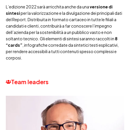
L’edizione 2022 sarà arricchita anche da una
versione di
sintesi
per la valorizzazione e la divulgazione dei principali dati
del Report. Distribuita in formato cartaceo in tutte le filiali a
candidati e clienti, contribuirà a far conoscere l’impegno
dell’azienda per la sostenibilità a un pubblico vasto e non
soltanto tecnico. Gli elementi di sintesi saranno raccolti in
8
“cards”
, infografiche corredate da sintetici testi esplicativi,
per rendere accessibili a tutti contenuti spesso complessi e
corposi.
Team leaders