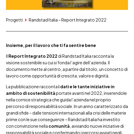
Progetti
Randstad Italia – Report Integrato 2022
Insieme, per il lavoro che ti fa sentire bene
Il
Report Integrato 2022
di Randstad Italia racconta la
visione sostenibile su cui si fonda l’agire dell’azienda. Il
documento mette al centro, a partire dal titolo, un concetto di
lavoro come opportunità di crescita, valore e dignità.
La pubblicazione racconta
i dati e le tante iniziative in
ambito di sostenibilità
portate avanti nel 2022, inserendole
nella cornice strategica che guida l’azienda nel proprio
percorso di responsabilità sociale. In un anno caratterizzato da
grandi sfide – dalle tensioni internazionali alla crisi delle materie
prime con le sue conseguenze – Randstad Italia ha investito
con convinzione nella
comunità
, avviando nuove iniziative di
responsabilità sociale e confermando i percorsi avviati negli