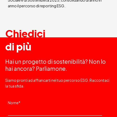
Sociale e di Sostenibilità 2025, consolidando di anno in
anno il percorso di reporting ESG.
Chiedici
di più
Hai un progetto di sostenibilità? Non lo
hai ancora? Parliamone.
Siamo pronti ad affiancarti nel tuo percorso ESG. Raccontaci
la tua sfida.
Nome
*