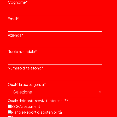
Cognome
*
Email
*
Azienda
*
Ruolo aziendale
*
Numero di telefono
*
Qual è la tua esigenza?
Quale dei nostri servizi ti interessa?
*
ESG Assessment
Piano e Report di sostenibilità