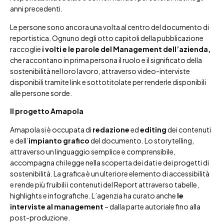
anni precedenti.
Le persone sono ancora una volta al centro del documento di
reportistica. Ognuno degli otto capitoli della pubblicazione
raccoglie
i volti e le parole del Management dell’azienda,
che raccontano in prima persona il ruolo e il significato della
sostenibilità nel loro lavoro, attraverso video-interviste
disponibili tramite link e sottotitolate per renderle disponibili
alle persone sorde.
Il progetto Amapola
Amapola si è occupata di
redazione
ed
editing
dei contenuti
e dell’
impianto grafico
del documento. Lo storytelling,
attraverso un linguaggio semplice e comprensibile,
accompagna chi legge nella scoperta dei dati e dei progetti di
sostenibilità. La grafica è un ulteriore elemento di accessibilità
e rende più fruibili i contenuti del Report attraverso tabelle,
highlights e infografiche. L’agenzia ha curato anche
le
interviste al management
– dalla parte autoriale fino alla
post-produzione.