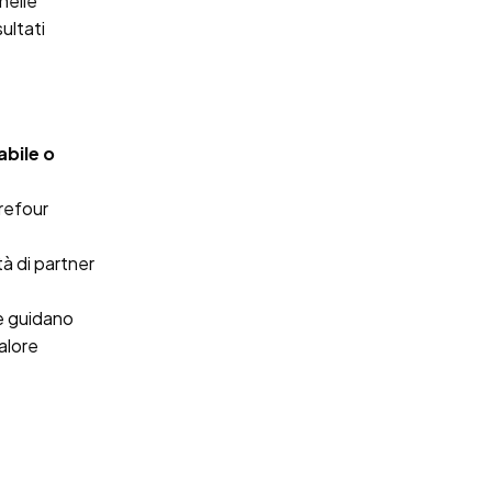
nelle
ultati
abile o
rrefour
à di partner
he guidano
valore