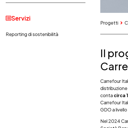
Servizi
Progetti
C
Reporting di sostenibilità
Il pr
Carref
Carrefour Ita
distribuzione 
conta
circa 
Carrefour Ita
GDO a livello
Nel 2024 Carr