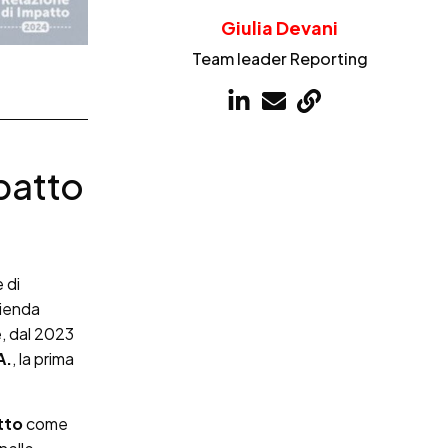
Giulia Devani
Team leader Reporting
mpatto
 di
azienda
e, dal 2023
A.
, la prima
tto
come