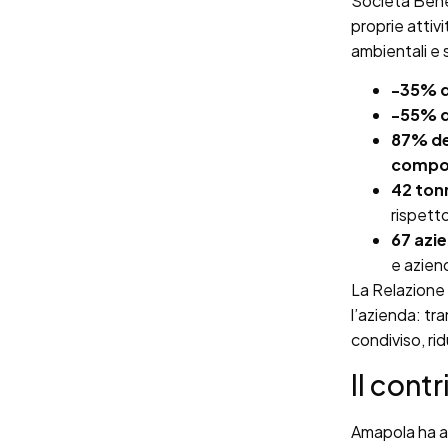
Società Benef
proprie attiv
ambientali e s
-35% di
-55% d
87% del
compos
42 tonn
rispett
67 azie
e azien
La Relazione 
l’azienda: tra
condiviso, ri
Il cont
Amapola ha af