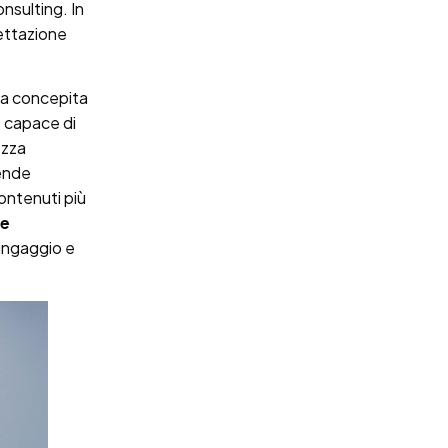
onsulting. In
gettazione
ta concepita
 capace di
ezza
tende
contenuti più
 e
 ingaggio e