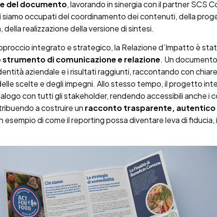
ne del documento
, lavorando in sinergia con il partner SCS C
ci siamo occupati del coordinamento dei contenuti, della pro
, della realizzazione della versione di sintesi.
pproccio integrato e strategico, la Relazione d’Impatto è sta
o
strumento di comunicazione e relazione
. Un documento
identità aziendale e i risultati raggiunti, raccontando con chiar
delle scelte e degli impegni. Allo stesso tempo, il progetto in
 dialogo con tutti gli stakeholder, rendendo accessibili anche i 
tribuendo a costruire un
racconto trasparente, autentico
Un esempio di come il reporting possa diventare leva di fiducia,