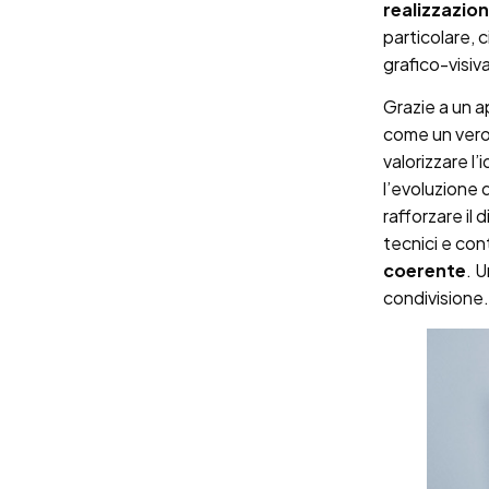
realizzazio
particolare, 
grafico-visiva
Grazie a un a
come un ver
valorizzare l’
l’evoluzione 
rafforzare il
tecnici e con
coerente
. 
condivisione.