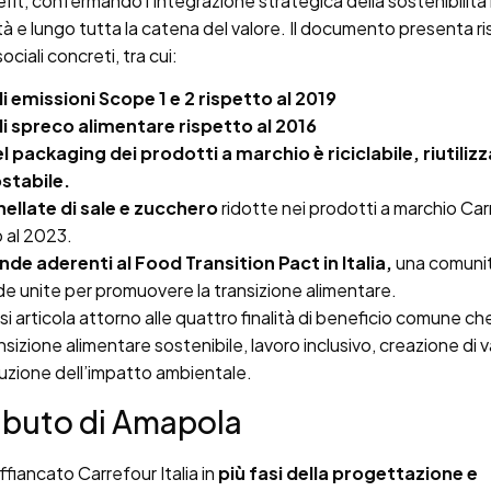
it, confermando l’integrazione strategica della sostenibilità 
ità e lungo tutta la catena del valore. Il documento presenta ris
ociali concreti, tra cui:
 emissioni Scope 1 e 2 rispetto al 2019
i spreco alimentare rispetto al 2016
 packaging dei prodotti a marchio è riciclabile, riutilizz
tabile.
ellate di sale e zucchero
ridotte nei prodotti a marchio Ca
o al 2023.
nde aderenti al Food Transition Pact in Italia,
una comunit
de unite per promuovere la transizione alimentare.
si articola attorno alle quattro finalità di beneficio comune c
nsizione alimentare sostenibile, lavoro inclusivo, creazione di 
duzione dell’impatto ambientale.
ributo di Amapola
fiancato Carrefour Italia in
più fasi della progettazione e