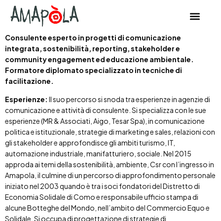
contenuto
Consulente esperto in progetti di comunicazione
integrata, sostenibilità, reporting, stakeholder e
community engagement ed educazione ambientale.
Formatore diplomato specializzato in tecniche di
facilitazione.
Esperienze:
Il suo percorso si snoda tra esperienze in agenzie di
comunicazione e attività di consulente. Si specializza con le sue
esperienze (MR & Associati, Aigo, Tesar Spa), in comunicazione
politica e istituzionale, strategie di marketing e sales, relazioni con
gli stakeholder e approfondisce gli ambiti turismo, IT,
automazione industriale, manifatturiero, sociale. Nel 2015
approda ai temi della sostenibilità, ambiente, Csr con l’ingresso in
Amapola, il culmine di un percorso di approfondimento personale
iniziato nel 2003 quando è tra i soci fondatori del Distretto di
Economia Solidale di Como e responsabile ufficio stampa di
alcune Botteghe del Mondo, nell’ambito del Commercio Equo e
Solidale. Si occupa di progettazione di strategie di