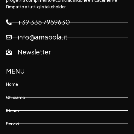
progetti a compimento e comunicandone efficacemente
l'impatto a tutti gli stakeholder.
+39 335 7959630
info@amapola.it
Newsletter
MENU
Home
Chi siamo
Il team
Servizi