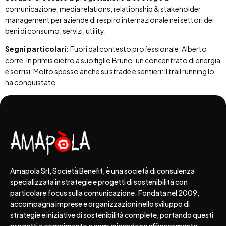
comunicazione, media relations, relationship & stakeholder
management per aziende di respiro internazionale nei settori dei
beni di consumo, servizi, utility.
Segni particolari:
Fuori dal contesto professionale, Alberto
corre. In primis dietro a suo figlio Bruno: un concentrato di energia
e sorrisi. Molto spesso anche su strade e sentieri: il trail running lo
ha conquistato.
Amapola Srl, Società Benefit, è una società di consulenza
specializzata in strategie e progetti di sostenibilità con
particolare focus sulla comunicazione. Fondata nel 2009,
accompagna imprese e organizzazioni nello sviluppo di
strategie e iniziative di sostenibilità complete, portando questi