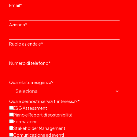
Email
*
Azienda
*
Ruolo aziendale
*
Numero di telefono
*
Qual è la tua esigenza?
Quale dei nostri servizi ti interessa?
*
ESG Assessment
Piano e Report di sostenibilità
Formazione
Stakeholder Management
Comunicazione ed eventi