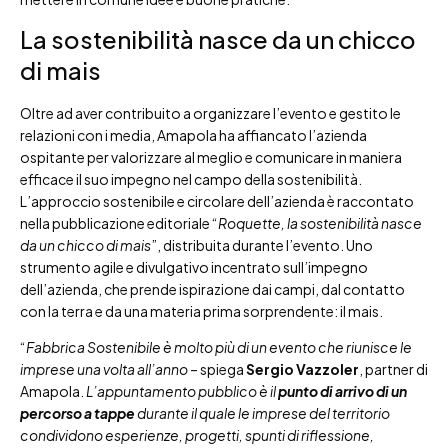
La sostenibilità nasce da un chicco
di mais
Oltre ad aver contribuito a organizzare l’evento e gestito le
relazioni con i media, Amapola ha affiancato l’azienda
ospitante per valorizzare al meglio e comunicare in maniera
efficace il suo impegno nel campo della sostenibilità.
L’approccio sostenibile e circolare dell’azienda è raccontato
nella pubblicazione editoriale “
Roquette, la sostenibilità nasce
da un chicco di mais
”, distribuita durante l’evento. Uno
strumento agile e divulgativo incentrato sull’impegno
dell’azienda, che prende ispirazione dai campi, dal contatto
con la terra e da una materia prima sorprendente: il mais.
“
Fabbrica Sostenibile è molto più di un evento che riunisce le
imprese una volta all’anno
– spiega
Sergio Vazzoler
, partner di
Amapola.
L’appuntamento pubblico è il
punto di arrivo di un
percorso a tappe
durante il quale le imprese del territorio
condividono esperienze, progetti, spunti di riflessione,