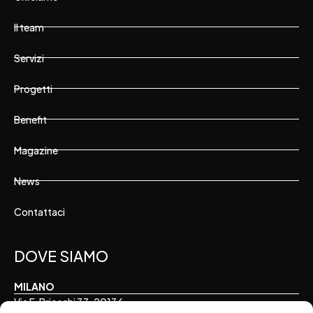
Il team
Servizi
Progetti
Benefit
Magazine
News
Contattaci
DOVE SIAMO
MILANO
Via F. Brioschi 33, 20136