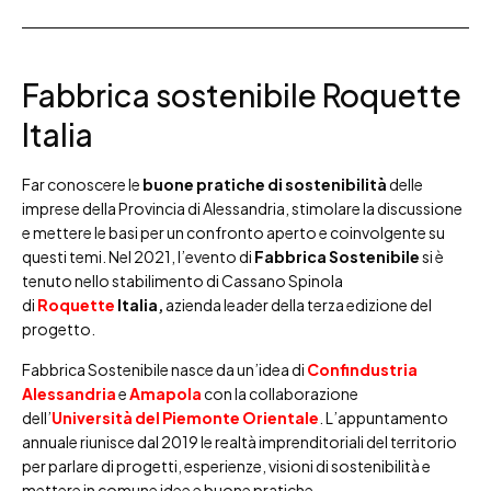
Fabbrica sostenibile Roquette
Italia
Far conoscere le
buone pratiche di sostenibilità
delle
imprese della Provincia di Alessandria, stimolare la discussione
e mettere le basi per un confronto aperto e coinvolgente su
questi temi. Nel 2021, l’evento di
Fabbrica Sostenibile
si è
tenuto nello stabilimento di Cassano Spinola
di
Roquette
Italia,
azienda leader della terza edizione del
progetto.
Fabbrica Sostenibile nasce da un’idea di
Confindustria
Alessandria
e
Amapola
con la collaborazione
dell’
Università del Piemonte Orientale
. L’appuntamento
annuale riunisce dal 2019 le realtà imprenditoriali del territorio
per parlare di progetti, esperienze, visioni di sostenibilità e
mettere in comune idee e buone pratiche.