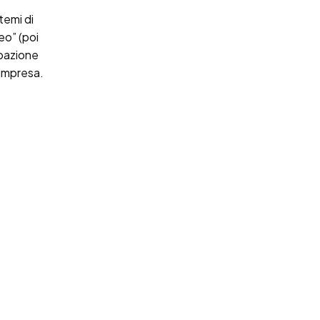
temi di
eo” (poi
ipazione
’impresa.