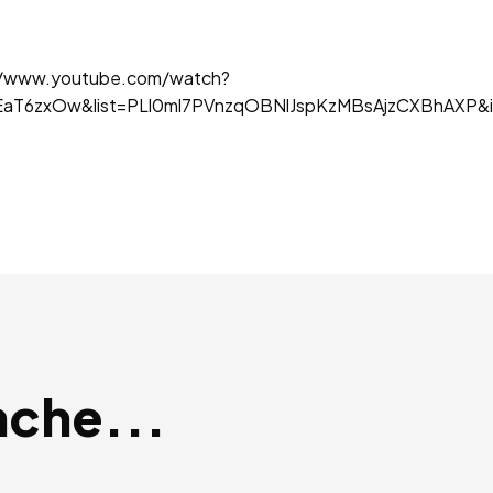
//www.youtube.com/watch?
aT6zxOw&list=PLl0ml7PVnzqOBNlJspKzMBsAjzCXBhAXP&
nche...