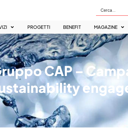
IZI
PROGETTI
BENEFIT
MAGAZINE
ruppo CAP – Campa
ustainability enga