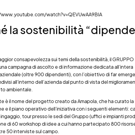
//www.youtube.com/watch?v=QEVUwAA9BIA
é la sostenibilità “dipend
aggior consapevolezza sui temi della sostenibilità, il GRUPP
d una campagna di ascolto e di informazione dedicata all’intera
ziendale (oltre 900 dipendenti), con l’obiettivo di far emerger
ndivisi all’interno dell’azienda dal punto di vista del migliorame
tto ambientale.
 è il nome del progetto creato da Amapola, che ha curato la 
 e il piano operativo dell’iniziativa con i seguenti elementi:
 ingaggio, tour presso le sedi del Gruppo (uffici e impianti prod
one di 60 workshop di idee a cui hanno partecipato 800 risorse
ltre 50 interviste sul campo.