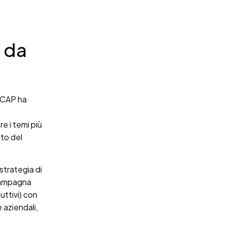
e da
O CAP ha
e i temi più
nto del
strategia di
 campagna
uttivi) con
 aziendali,