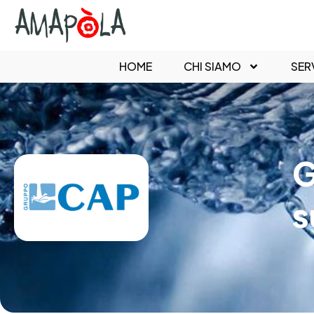
HOME
CHI SIAMO
SERV
G
s