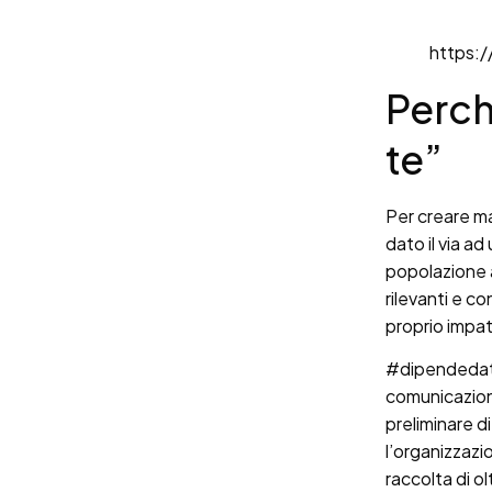
https:
Perch
te”
Per creare m
dato il via a
popolazione a
rilevanti e co
proprio impa
#dipendedate
comunicazione
preliminare di
l’organizzazi
raccolta di o