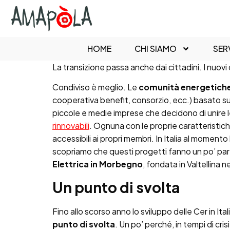
contenuto
HOME
CHI SIAMO
SERV
La transizione passa anche dai cittadini. I nuovi c
Condiviso è meglio. Le
comunità energetiche 
cooperativa benefit, consorzio, ecc.) basato sull
piccole e medie imprese che decidono di unire le
rinnovabili
. Ognuna con le proprie caratteristic
accessibili ai propri membri. In Italia al momento 
scopriamo che questi progetti fanno un po’ part
Elettrica in Morbegno
, fondata in Valtellina n
Un punto di svolta
Fino allo scorso anno lo sviluppo delle Cer in It
punto di svolta
. Un po’ perché, in tempi di cr