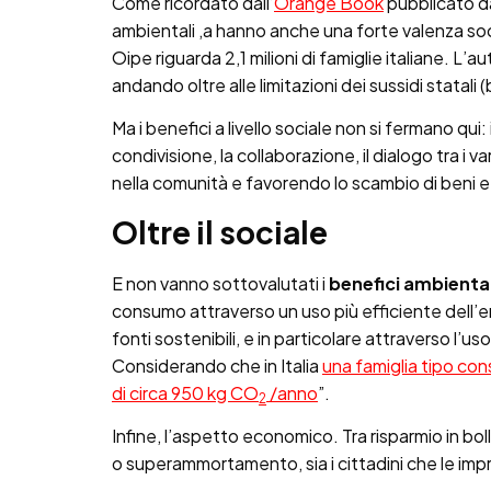
Come ricordato dall’
Orange Book
pubblicato da 
ambientali ,a hanno anche una forte valenza so
Oipe riguarda 2,1 milioni di famiglie italiane. L’
andando oltre alle limitazioni dei sussidi statali (
Ma i benefici a livello sociale non si fermano q
condivisione, la collaborazione, il dialogo tra i 
nella comunità e favorendo lo scambio di beni
Oltre il sociale
E non vanno sottovalutati i
benefici ambiental
consumo attraverso un uso più efficiente dell’en
fonti sostenibili, e in particolare attraverso l’
Considerando che in Italia
una famiglia tipo con
di circa 950 kg CO
/anno
”.
2
Infine, l’aspetto economico. Tra risparmio in bo
o superammortamento, sia i cittadini che le imp