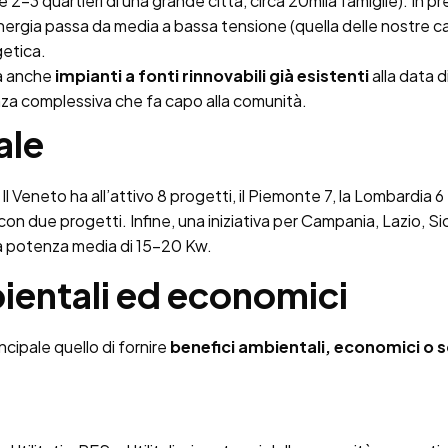
2-3 quartieri di una grande città, circa 20mila famiglie). In p
nergia passa da media a bassa tensione (quella delle nostre ca
getica.
ca anche
impianti a fonti rinnovabili già esistenti
alla data d
nza complessiva che fa capo alla comunità.
ale
. Il Veneto ha all’attivo 8 progetti, il Piemonte 7, la Lombardia 
n due progetti. Infine, una iniziativa per Campania, Lazio, Sici
a potenza media di 15-20 Kw.
bientali ed economici
cipale quello di fornire
benefici ambientali, economici o s