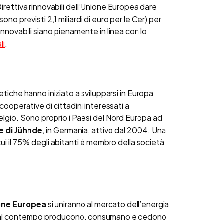
irettiva rinnovabili dell’Unione Europea dare
no previsti 2,1 miliardi di euro per le Cer) per
nnovabili siano pienamente in linea con lo
li
.
etiche hanno iniziato a svilupparsi in Europa
 cooperative di cittadini interessati a
lgio. Sono proprio i Paesi del Nord Europa ad
e di Jühnde
, in Germania, attivo dal 2004. Una
cui il 75% degli abitanti è membro della società
nione Europea
si uniranno al mercato dell’energia
he al contempo producono, consumano e cedono