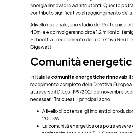
energia rinnovabile ad altri utenti. Questo potrà
contributo significativo al raggiungimento della 
A livello nazionale, uno studio del Politecnico d
40mila e coinvolgeranno circa 1,2 milioni di fam
School tra il recepimento della Direttiva Red II e
Gigawatt.
Comunità energetiche,
In Italia le
comunità energetiche rinnovabili
recepimento completo della Direttiva Europea del
attraverso il D.Lgs. 199/2021 del novembre sco
necessari. Tra questi, i principali sono:
A livello di potenza, gli impianti di produzi
200 kW.
La comunità energetica ora potrà essere 