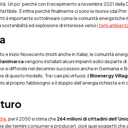
unità. Un po’ perché con il recepimento a novembre 2021 della D
tibile. E infine perché finalmente ci sono le risorse (dal Pnrr so
etti è importante sottolineare come le comunità energetiche ri
a sostenibilità ed esplosione di interesse verso i
temi ambienta
pa
o e inizio Novecento (molti anche in Italia), le comunità energ
Danimarca
vengono installati alcuni impianti eolici da parte di
e si diffonde nel decennio successivo anche in Germania e Be
e di questo modello. Tra i casi più virtuosi, il
Bioenergy Villag
 al proprio fabbisogno e il doppio dell’energia richiesta e in 
uturo
che
, per il 2050 si stima che
264 milioni di cittadini dell’U
ne dei termini
consumer
e
producer
), cioè quei soggetti c