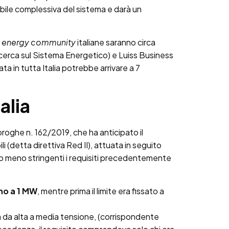
vabile complessiva del sistema e darà un
e
energy community
italiane saranno circa
Ricerca sul Sistema Energetico) e Luiss Business
ta in tutta Italia potrebbe arrivare a 7
alia
roghe n. 162/2019, che ha anticipato il
 (detta direttiva Red II), attuata in seguito
so meno stringenti i requisiti precedentemente
ino a 1 MW
, mentre prima il limite era fissato a
sa da alta a media tensione, (corrispondente