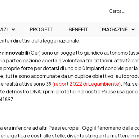
IZI
PROGETTI
BENEFIT
MAGAZINE
riteri direttivi della legge nazionale.
rinnovabili
(Cer) sono un soggetto giuridico autonomo (asso
a partecipazione aperta e volontaria tra cittadini, attività co
 proprie forze per dotarsi di uno o più impianti condivisi per 
he, tutte sono accomunate da un duplice obiettivo: autoprodurr
le realtà attive sono 39 (
report 2022 di Legambiente
). Ma, s
e del nostro DNA: i primi prototipi nel nostro Paese risalgon
el 1897.
alia era inferiore ad altri Paesi europei. Oggi il fenomeno dell
isi energetica e costi alle stelle, diventa stringente mettere i