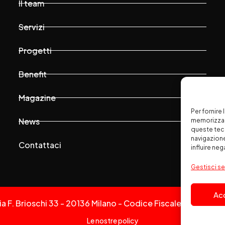
Il team
Servizi
Progetti
Benefit
Magazine
Per fornire
News
memorizzare
queste tec
navigazione
Contattaci
influire ne
Gestisci se
Ac
Via F. Brioschi 33 - 20136 Milano - Codice Fiscale: 020830
Le nostre policy