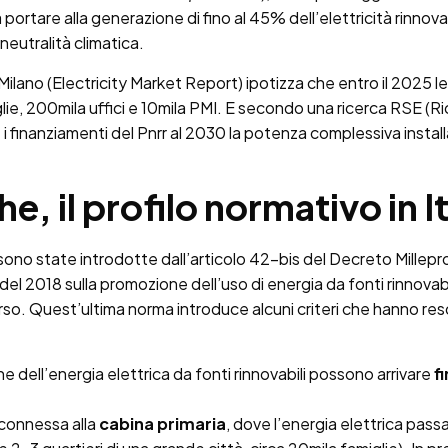
 portare alla generazione di fino al 45% dell’elettricità rinno
neutralità climatica.
i Milano (Electricity Market Report) ipotizza che entro il 2025 l
iglie, 200mila uffici e 10mila PMI. E secondo una ricerca RSE (
 i finanziamenti del Pnrr al 2030 la potenza complessiva installa
 il profilo normativo in It
sono state introdotte dall’articolo 42-bis del Decreto Millepro
 2018 sulla promozione dell’uso di energia da fonti rinnovabili
rso. Quest’ultima norma introduce alcuni criteri che hanno re
one dell’energia elettrica da fonti rinnovabili possono arrivare
f
connessa alla
cabina primaria
, dove l’energia elettrica pas