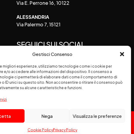
Via E. Perrone 16, 10122
ALESSANDRIA
Via Palermo 7, 15121
SEGUICI SUI SOCIAL
Gestisci Consenso
 le migliori esperienze, utilizziamo tecnologie come i cookie per
 e/o accedere alle informazioni del dispositivo. Il consenso a
nologie ci permetterà di elaborare dati come il comportamento di
 o ID unici su questo sito. Non acconsentire o ritirare il consenso può
gativamente su alcune caratteristiche e funzioni.
rvizi
cetta
Nega
Visualizza le preferenze
80164 - Partita IVA: 10683390156
Cookie Policy
Privacy Policy