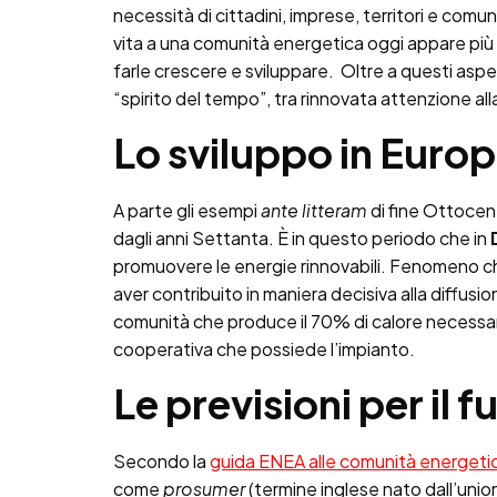
necessità di cittadini, imprese, territori e com
vita a una comunità energetica oggi appare più fat
farle crescere e sviluppare. Oltre a questi asp
“spirito del tempo”, tra rinnovata attenzione all
Lo sviluppo in Euro
A parte gli esempi
ante litteram
di fine Ottocent
dagli anni Settanta. È in questo periodo che in
promuovere le energie rinnovabili. Fenomeno ch
aver contribuito in maniera decisiva alla diffusion
comunità che produce il 70% di calore necessario
cooperativa che possiede l’impianto.
Le previsioni per il f
Secondo la
guida ENEA alle comunità energeti
come
prosumer
(termine inglese nato dall’unio