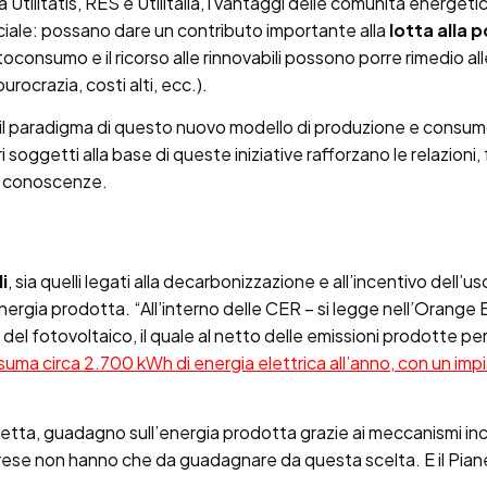
Utilitatis, RES e Utilitalia, i vantaggi delle comunità energetich
ciale: possano dare un contributo importante alla
lotta alla 
autoconsumo e il ricorso alle rinnovabili possono porre rimedio al
burocrazia, costi alti, ecc.).
ui: il paradigma di questo nuovo modello di produzione e consu
vari soggetti alla base di queste iniziative rafforzano le relazio
 e conoscenze.
i
, sia quelli legati alla decarbonizzazione e all’incentivo dell’uso 
ergia prodotta. “All’interno delle CER – si legge nell’Orange 
uso del fotovoltaico, il quale al netto delle emissioni prodotte 
suma circa 2.700 kWh di energia elettrica all’anno, con un imp
lletta, guadagno sull’energia prodotta grazie ai meccanismi inc
rese non hanno che da guadagnare da questa scelta. E il Piane