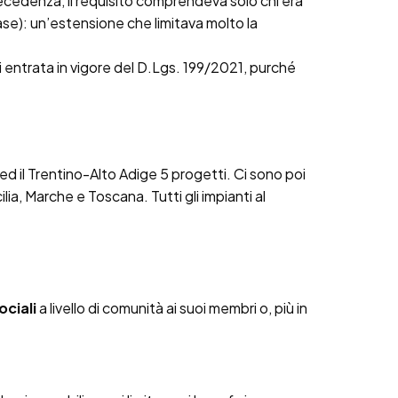
recedenza, il requisito comprendeva solo chi era
se): un’estensione che limitava molto la
i entrata in vigore del D.Lgs. 199/2021, purché
6 ed il Trentino-Alto Adige 5 progetti. Ci sono poi
lia, Marche e Toscana. Tutti gli impianti al
ociali
a livello di comunità ai suoi membri o, più in