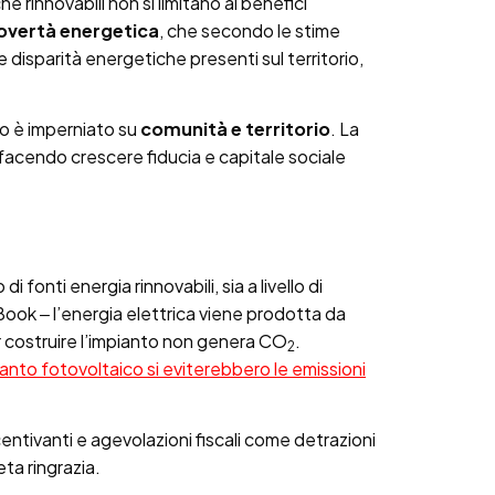
e rinnovabili non si limitano ai benefici
povertà energetica
, che secondo le stime
le disparità energetiche presenti sul territorio,
mo è imperniato su
comunità e territorio
. La
ni, facendo crescere fiducia e capitale sociale
di fonti energia rinnovabili, sia a livello di
Book ‒ l’energia elettrica viene prodotta da
per costruire l’impianto non genera CO
.
2
ianto fotovoltaico si eviterebbero le emissioni
entivanti e agevolazioni fiscali come detrazioni
ta ringrazia.