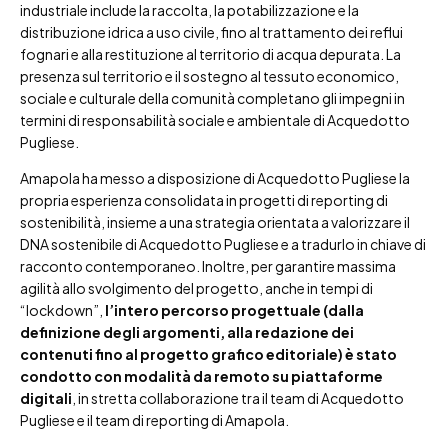
industriale include la raccolta, la potabilizzazione e la
distribuzione idrica a uso civile, fino al trattamento dei reflui
fognari e alla restituzione al territorio di acqua depurata. La
presenza sul territorio e il sostegno al tessuto economico,
sociale e culturale della comunità completano gli impegni in
termini di responsabilità sociale e ambientale di Acquedotto
Pugliese.
Amapola ha messo a disposizione di Acquedotto Pugliese la
propria esperienza consolidata in progetti di reporting di
sostenibilità, insieme a una strategia orientata a valorizzare il
DNA sostenibile di Acquedotto Pugliese e a tradurlo in chiave di
racconto contemporaneo. Inoltre, per garantire massima
agilità allo svolgimento del progetto, anche in tempi di
“lockdown”,
l’intero percorso progettuale (dalla
definizione degli argomenti, alla redazione dei
contenuti fino al progetto grafico editoriale) è stato
condotto con modalità da remoto su piattaforme
digitali
, in stretta collaborazione tra il team di Acquedotto
Pugliese e il team di reporting di Amapola.