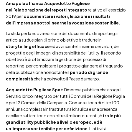
Amapola affianca Acquedotto Pugliese
nell’elaborazione del report integrato
relativo all’esercizio
2019 per
documentare i valori, le azioni e i risultati
dell’impresa e sottolinearne la vocazione sostenibile
.
La sfida per la nuova edizione del documento di reporting si
articola su due piani: il primo obiettivo è tradurre in
storytelling efficace
ed avvincente l’insieme dei valori, dei
progetti e degli impegni di sostenibilità dell’utility. Il secondo
obiettivo è di ottimizzare la gestione del processo di
reporting, per completare il progetto e giungere al traguardo
della pubblicazione nonostante il
periodo di grande
complessità
che ha coinvolto il Paese da marzo.
Acquedotto Pugliese Spa
è l’impresa pubblica che eroga il
Servizio Idrico Integrato per tutti i Comuni della Regione Puglia
e per 12 Comuni della Campania. Con una storia di oltre 100
anni, una complessa infrastruttura idraulica e una presenza
capillare sul territorio con oltre 4 milioni di utenti,
è tra le più
grandi utility pubbliche a livello europeo, ed è
un’impresa sostenibile per definizione
. L’attività