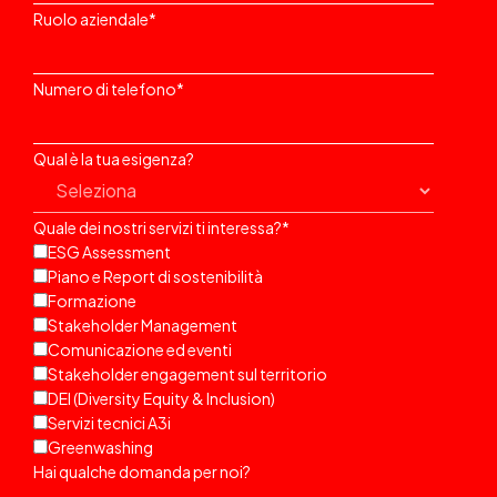
Ruolo aziendale
*
Numero di telefono
*
Qual è la tua esigenza?
Quale dei nostri servizi ti interessa?
*
ESG Assessment
Piano e Report di sostenibilità
Formazione
Stakeholder Management
Comunicazione ed eventi
Stakeholder engagement sul territorio
DEI (Diversity Equity & Inclusion)
Servizi tecnici A3i
Greenwashing
Hai qualche domanda per noi?