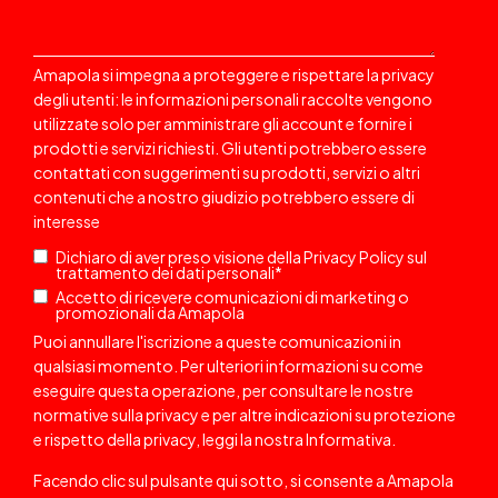
Amapola si impegna a proteggere e rispettare la privacy
degli utenti: le informazioni personali raccolte vengono
utilizzate solo per amministrare gli account e fornire i
prodotti e servizi richiesti. Gli utenti potrebbero essere
contattati
con suggerimenti su prodotti, servizi o altri
contenuti che a nostro giudizio potrebbero essere di
interesse
Dichiaro di aver preso visione della
Privacy Policy
sul
trattamento dei dati personali
*
Accetto di ricevere comunicazioni di marketing o
promozionali da Amapola
Puoi annullare l'iscrizione a queste comunicazioni in
qualsiasi momento. Per ulteriori informazioni su come
eseguire questa operazione, per consultare le nostre
normative sulla privacy e per altre indicazioni su protezione
e rispetto della privacy, leggi la nostra
Informativa
.
Facendo clic sul pulsante qui sotto, si consente a Amapola