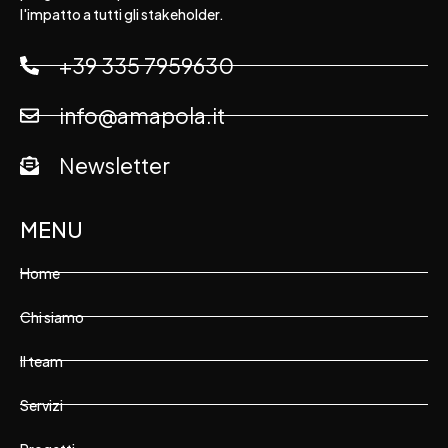
l'impatto a tutti gli stakeholder.
+39 335 7959630
info@amapola.it
Newsletter
MENU
Home
Chi siamo
Il team
Servizi