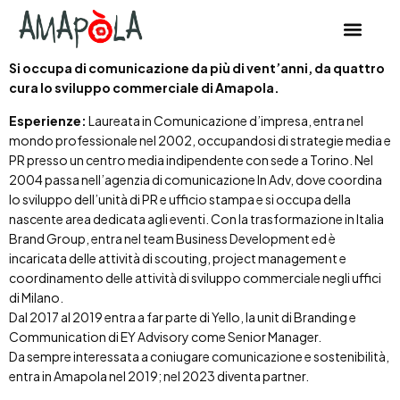
contenuto
Si occupa di comunicazione da più di vent’anni, da quattro
cura lo sviluppo commerciale di Amapola.
Esperienze:
Laureata in Comunicazione d’impresa, entra nel
mondo professionale nel 2002, occupandosi di strategie media e
PR presso un centro media indipendente con sede a Torino. Nel
2004 passa nell’agenzia di comunicazione In Adv, dove coordina
lo sviluppo dell’unità di PR e ufficio stampa e si occupa della
nascente area dedicata agli eventi. Con la trasformazione in Italia
Brand Group, entra nel team Business Development ed è
incaricata delle attività di scouting, project management e
coordinamento delle attività di sviluppo commerciale negli uffici
di Milano.
Dal 2017 al 2019 entra a far parte di Yello, la unit di Branding e
Communication di EY Advisory come Senior Manager.
Da sempre interessata a coniugare comunicazione e sostenibilità,
entra in Amapola nel 2019; nel 2023 diventa partner.