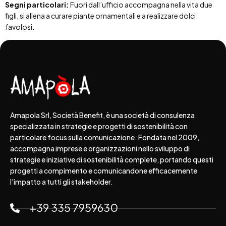
Segni particolari:
Fuori dall’ufficio accompagna nella vita due
figli, si allena a curare piante ornamentali e a realizzare dolci
favolosi.
Amapola Srl, Società Benefit, è una società di consulenza
specializzata in strategie e progetti di sostenibilità con
particolare focus sulla comunicazione. Fondata nel 2009,
accompagna imprese e organizzazioni nello sviluppo di
strategie e iniziative di sostenibilità complete, portando questi
progetti a compimento e comunicandone efficacemente
l'impatto a tutti gli stakeholder.
+39 335 7959630