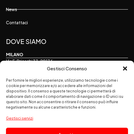
News
Contattaci
DOVE SIAMO
MILANO
Via F. Brioschi 33, 20136
Gestisci Consenso
TORINO
Per fornire le migliori esperienze, utilizziamo tecnologie come i
Via E. Perrone 16, 10122
cookie per memorizzare e/o accedere alle informazioni del
dispositivo. Il consenso a queste tecnologie ci permetterà di
ALESSANDRIA
elaborare dati come il comportamento di navigazione o ID unici su
Via Palermo 7, 15121
questo sito. Non acconsentire o ritirare il consenso può influire
negativamente su alcune caratteristiche e funzioni.
SEGUICI SUI SOCIAL
Gestisci servizi