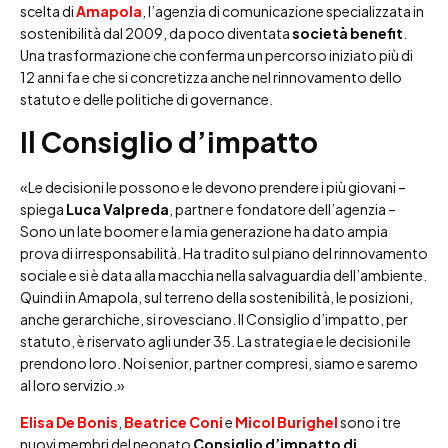
scelta di
Amapola
, l’agenzia di comunicazione specializzata in
sostenibilità dal 2009, da poco diventata
società benefit
.
Una trasformazione che conferma un percorso iniziato più di
12 anni fa e che si concretizza anche nel rinnovamento dello
statuto e delle politiche di governance.
Il Consiglio d’impatto
«Le decisioni le possono e le devono prendere i più giovani –
spiega
Luca Valpreda
, partner e fondatore dell’agenzia –
Sono un late boomer e la mia generazione ha dato ampia
prova di irresponsabilità. Ha tradito sul piano del rinnovamento
sociale e si è data alla macchia nella salvaguardia dell’ambiente.
Quindi in Amapola, sul terreno della sostenibilità, le posizioni,
anche gerarchiche, si rovesciano. Il Consiglio d’impatto, per
statuto, è riservato agli under 35. La strategia e le decisioni le
prendono loro. Noi senior, partner compresi, siamo e saremo
al loro servizio.»
Elisa De Bonis
,
Beatrice Coni
e
Micol Burighel
sono i tre
nuovi membri del neonato
Consiglio d’impatto di