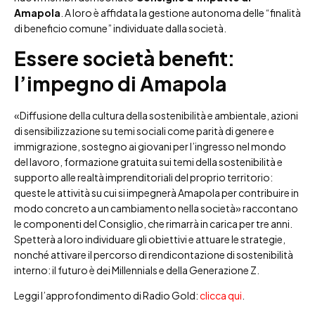
Amapola
. A loro è affidata la gestione autonoma delle “finalità
di beneficio comune” individuate dalla società.
Essere società benefit:
l’impegno di Amapola
«Diffusione della cultura della sostenibilità e ambientale, azioni
di sensibilizzazione su temi sociali come parità di genere e
immigrazione, sostegno ai giovani per l’ingresso nel mondo
del lavoro, formazione gratuita sui temi della sostenibilità e
supporto alle realtà imprenditoriali del proprio territorio:
queste le attività su cui si impegnerà Amapola per contribuire in
modo concreto a un cambiamento nella società» raccontano
le componenti del Consiglio, che rimarrà in carica per tre anni.
Spetterà a loro individuare gli obiettivi e attuare le strategie,
nonché attivare il percorso di rendicontazione di sostenibilità
interno: il futuro è dei Millennials e della Generazione Z.
Leggi l’approfondimento di Radio Gold:
clicca qui
.