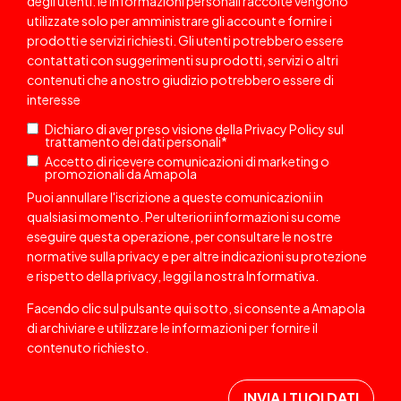
degli utenti: le informazioni personali raccolte vengono
utilizzate solo per amministrare gli account e fornire i
prodotti e servizi richiesti. Gli utenti potrebbero essere
contattati
con suggerimenti su prodotti, servizi o altri
contenuti che a nostro giudizio potrebbero essere di
interesse
Dichiaro di aver preso visione della
Privacy Policy
sul
trattamento dei dati personali
*
Accetto di ricevere comunicazioni di marketing o
promozionali da Amapola
Puoi annullare l'iscrizione a queste comunicazioni in
qualsiasi momento. Per ulteriori informazioni su come
eseguire questa operazione, per consultare le nostre
normative sulla privacy e per altre indicazioni su protezione
e rispetto della privacy, leggi la nostra
Informativa
.
Facendo clic sul pulsante qui sotto, si consente a Amapola
di archiviare e utilizzare le informazioni per fornire il
contenuto richiesto.