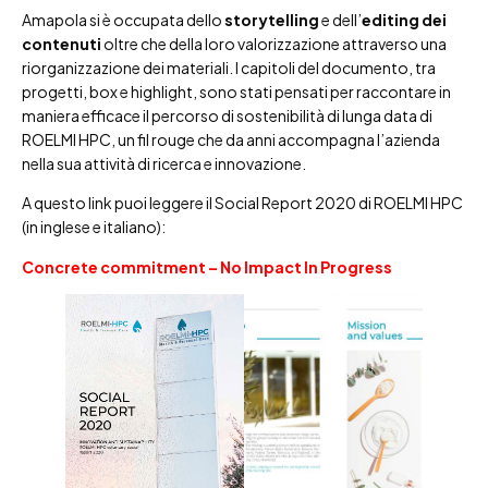
Amapola si è occupata dello
storytelling
e dell’
editing dei
contenuti
oltre che della loro valorizzazione attraverso una
riorganizzazione dei materiali. I capitoli del documento, tra
progetti, box e highlight, sono stati pensati per raccontare in
maniera efficace il percorso di sostenibilità di lunga data di
ROELMI HPC, un fil rouge che da anni accompagna l’azienda
nella sua attività di ricerca e innovazione.
A questo link puoi leggere il Social Report 2020 di ROELMI HPC
(in inglese e italiano):
Concrete commitment – No Impact In Progress