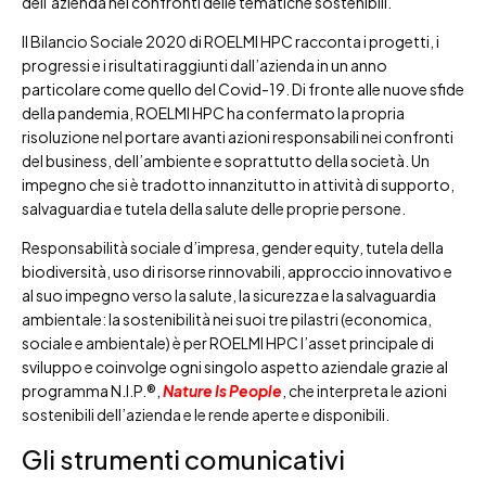
dell’azienda nei confronti delle tematiche sostenibili.
Il Bilancio Sociale 2020 di ROELMI HPC racconta i progetti, i
progressi e i risultati raggiunti dall’azienda in un anno
particolare come quello del Covid-19. Di fronte alle nuove sfide
della pandemia, ROELMI HPC ha confermato la propria
risoluzione nel portare avanti azioni responsabili nei confronti
del business, dell’ambiente e soprattutto della società. Un
impegno che si è tradotto innanzitutto in attività di supporto,
salvaguardia e tutela della salute delle proprie persone.
Responsabilità sociale d’impresa, gender equity, tutela della
biodiversità, uso di risorse rinnovabili, approccio innovativo e
al suo impegno verso la salute, la sicurezza e la salvaguardia
ambientale: la sostenibilità nei suoi tre pilastri (economica,
sociale e ambientale) è per ROELMI HPC l’asset principale di
sviluppo e coinvolge ogni singolo aspetto aziendale grazie al
programma N.I.P.®,
Nature
Is People
, che interpreta le azioni
sostenibili dell’azienda e le rende aperte e disponibili.
Gli strumenti comunicativi