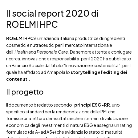
Il social report 2020 di
ROELMI HPC
ROELMI HPC
è un’azienda italiana produttrice di ingredienti
cosmetici e nutraceutici per il mercato internazionale
dell’
Health and Personale Care
. Da sempre attenta a coniugare
ricerca, innovazione e responsabilità, per il 2020 ha pubblicato
un Bilancio Sociale dal titolo “Innovazione e sostenibilità”, per il
quale ha affidato ad Amapola lo
storytelling
e l’
editing dei
contenuti
.
Il progetto
Il documento è redatto secondo i
principi ESG-RR
, uno
specifico standard per la rendicontazione delle PMI che
fornisce una lettura dei risultati anche in termini di valutazione
economica degli investimenti di natura ESG e assegna un rating
formulato (da A- ad A5+) che evidenzia lo stato di maturità