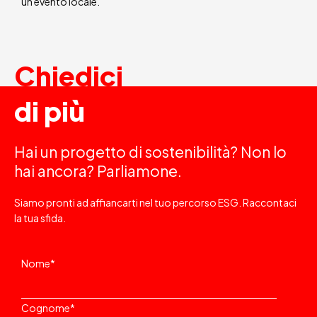
un evento locale.
Chiedici
di più
Hai un progetto di sostenibilità? Non lo
hai ancora? Parliamone.
Siamo pronti ad affiancarti nel tuo percorso ESG. Raccontaci
la tua sfida.
Nome
*
Cognome
*