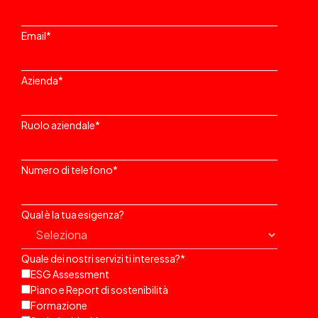
Email
*
Azienda
*
Ruolo aziendale
*
Numero di telefono
*
Qual è la tua esigenza?
Quale dei nostri servizi ti interessa?
*
ESG Assessment
Piano e Report di sostenibilità
Formazione