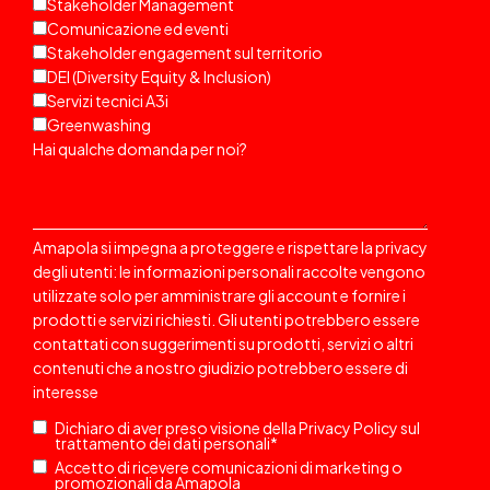
Stakeholder Management
Comunicazione ed eventi
Stakeholder engagement sul territorio
DEI (Diversity Equity & Inclusion)
Servizi tecnici A3i
Greenwashing
Hai qualche domanda per noi?
Amapola si impegna a proteggere e rispettare la privacy
degli utenti: le informazioni personali raccolte vengono
utilizzate solo per amministrare gli account e fornire i
prodotti e servizi richiesti. Gli utenti potrebbero essere
contattati
con suggerimenti su prodotti, servizi o altri
contenuti che a nostro giudizio potrebbero essere di
interesse
Dichiaro di aver preso visione della
Privacy Policy
sul
trattamento dei dati personali
*
Accetto di ricevere comunicazioni di marketing o
promozionali da Amapola