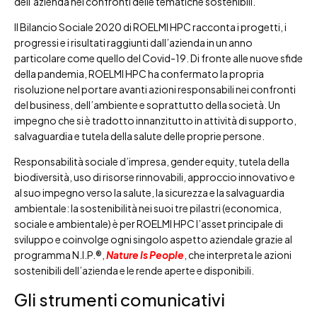
dell’azienda nei confronti delle tematiche sostenibili.
Il Bilancio Sociale 2020 di ROELMI HPC racconta i progetti, i
progressi e i risultati raggiunti dall’azienda in un anno
particolare come quello del Covid-19. Di fronte alle nuove sfide
della pandemia, ROELMI HPC ha confermato la propria
risoluzione nel portare avanti azioni responsabili nei confronti
del business, dell’ambiente e soprattutto della società. Un
impegno che si è tradotto innanzitutto in attività di supporto,
salvaguardia e tutela della salute delle proprie persone.
Responsabilità sociale d’impresa, gender equity, tutela della
biodiversità, uso di risorse rinnovabili, approccio innovativo e
al suo impegno verso la salute, la sicurezza e la salvaguardia
ambientale: la sostenibilità nei suoi tre pilastri (economica,
sociale e ambientale) è per ROELMI HPC l’asset principale di
sviluppo e coinvolge ogni singolo aspetto aziendale grazie al
programma N.I.P.®,
Nature
Is People
, che interpreta le azioni
sostenibili dell’azienda e le rende aperte e disponibili.
Gli strumenti comunicativi