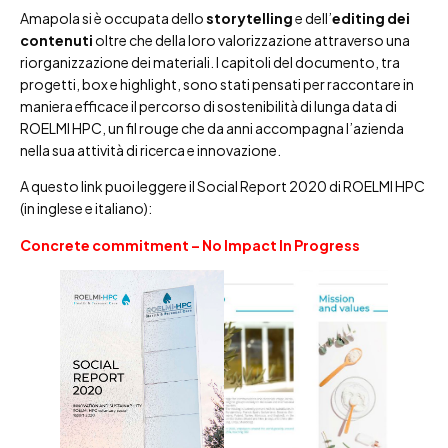
Amapola si è occupata dello
storytelling
e dell’
editing dei
contenuti
oltre che della loro valorizzazione attraverso una
riorganizzazione dei materiali. I capitoli del documento, tra
progetti, box e highlight, sono stati pensati per raccontare in
maniera efficace il percorso di sostenibilità di lunga data di
ROELMI HPC, un fil rouge che da anni accompagna l’azienda
nella sua attività di ricerca e innovazione.
A questo link puoi leggere il Social Report 2020 di ROELMI HPC
(in inglese e italiano):
Concrete commitment – No Impact In Progress