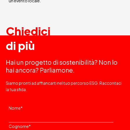
un evento locale.
Chiedici
di più
Hai un progetto di sostenibilità? Non lo
hai ancora? Parliamone.
Siamo pronti ad affiancarti nel tuo percorso ESG. Raccontaci
la tua sfida.
Nome
*
Cognome
*