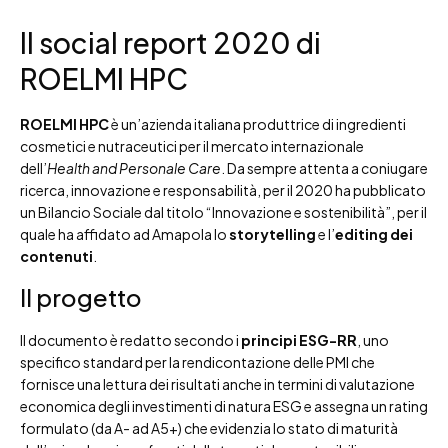
Il social report 2020 di
ROELMI HPC
ROELMI HPC
è un’azienda italiana produttrice di ingredienti
cosmetici e nutraceutici per il mercato internazionale
dell’
Health and Personale Care
. Da sempre attenta a coniugare
ricerca, innovazione e responsabilità, per il 2020 ha pubblicato
un Bilancio Sociale dal titolo “Innovazione e sostenibilità”, per il
quale ha affidato ad Amapola lo
storytelling
e l’
editing dei
contenuti
.
Il progetto
Il documento è redatto secondo i
principi ESG-RR
, uno
specifico standard per la rendicontazione delle PMI che
fornisce una lettura dei risultati anche in termini di valutazione
economica degli investimenti di natura ESG e assegna un rating
formulato (da A- ad A5+) che evidenzia lo stato di maturità