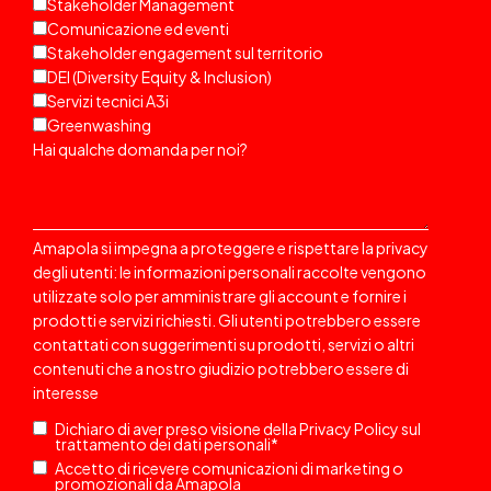
Stakeholder Management
Comunicazione ed eventi
Stakeholder engagement sul territorio
DEI (Diversity Equity & Inclusion)
Servizi tecnici A3i
Greenwashing
Hai qualche domanda per noi?
Amapola si impegna a proteggere e rispettare la privacy
degli utenti: le informazioni personali raccolte vengono
utilizzate solo per amministrare gli account e fornire i
prodotti e servizi richiesti. Gli utenti potrebbero essere
contattati
con suggerimenti su prodotti, servizi o altri
contenuti che a nostro giudizio potrebbero essere di
interesse
Dichiaro di aver preso visione della
Privacy Policy
sul
trattamento dei dati personali
*
Accetto di ricevere comunicazioni di marketing o
promozionali da Amapola