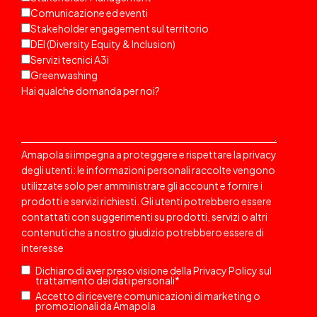
Comunicazione ed eventi
Stakeholder engagement sul territorio
DEI (Diversity Equity & Inclusion)
Servizi tecnici A3i
Greenwashing
Hai qualche domanda per noi?
Amapola si impegna a proteggere e rispettare la privacy
degli utenti: le informazioni personali raccolte vengono
utilizzate solo per amministrare gli account e fornire i
prodotti e servizi richiesti. Gli utenti potrebbero essere
contattati
con suggerimenti su prodotti, servizi o altri
contenuti che a nostro giudizio potrebbero essere di
interesse
Dichiaro di aver preso visione della
Privacy Policy
sul
trattamento dei dati personali
*
Accetto di ricevere comunicazioni di marketing o
promozionali da Amapola