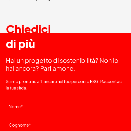
Chiedici
di più
Hai un progetto di sostenibilità? Non lo
hai ancora? Parliamone.
Siamo pronti ad affiancarti nel tuo percorso ESG. Raccontaci
la tua sfida.
Nome
*
Cognome
*