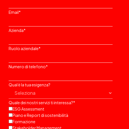
Email
*
Azienda
*
Ruolo aziendale
*
Numero di telefono
*
Qual è la tua esigenza?
Quale dei nostri servizi ti interessa?
*
ESG Assessment
Piano e Report di sostenibilità
Formazione
Stakeholder Management