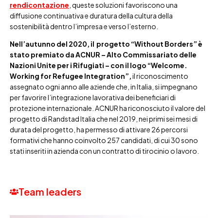
rendicontazione
, queste soluzioni favoriscono una
diffusione continuativa e duratura della cultura della
sostenibilità dentro l’impresa e verso l’esterno.
Nell’autunno del 2020, il progetto “Without Borders” è
stato premiato da ACNUR – Alto Commissariato delle
Nazioni Unite per i Rifugiati – con il logo “Welcome.
Working for Refugee Integration”,
il riconoscimento
assegnato ogni anno alle aziende che, in Italia, si impegnano
per favorire l’integrazione lavorativa dei beneficiari di
protezione internazionale. ACNUR ha riconosciuto il valore del
progetto di Randstad Italia che nel 2019, nei primi sei mesi di
durata del progetto, ha permesso di attivare 26 percorsi
formativi che hanno coinvolto 257 candidati, di cui 30 sono
stati inseriti in azienda con un contratto di tirocinio o lavoro.
Team leaders