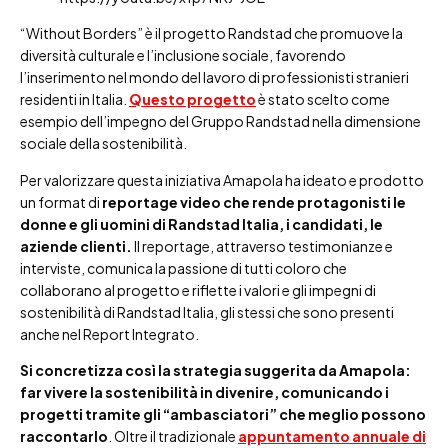
“Without Borders” è il progetto Randstad che promuove la
diversità culturale e l’inclusione sociale, favorendo
l’inserimento nel mondo del lavoro di professionisti stranieri
residenti in Italia.
Questo progetto
è stato scelto come
esempio dell’impegno del Gruppo Randstad nella dimensione
sociale della sostenibilità.
Per valorizzare questa iniziativa Amapola ha ideato e prodotto
un format di
reportage video
che rende protagonisti le
donne e gli uomini di Randstad Italia, i candidati, le
aziende clienti.
Il reportage, attraverso testimonianze e
interviste, comunica la passione di tutti coloro che
collaborano al progetto e riflette i valori e gli impegni di
sostenibilità di Randstad Italia, gli stessi che sono presenti
anche nel Report Integrato.
Si concretizza così la strategia suggerita da Amapola:
far vivere la sostenibilità in divenire, comunicando i
progetti tramite gli “ambasciatori” che meglio possono
raccontarlo
. Oltre il tradizionale
appuntamento annuale di