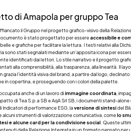
etto di Amapola per gruppo Tea
fiancato il Gruppo nel progetto grafico-visivo della Relazion
l documento è stato progettato per essere
accessibile e co
belle e grafiche per facilitare la lettura. I testi relativi alla Dic
ia sono stati segnalati mediante un’apposita icona per esser
e identificati dai lettori. Lo stile narrativo e il progetto graf
entati alla comprensibilità, alla trasparenza, alla linearità. Il lay
 grazia l’identità visiva del brand, a partire dal logo, declinato
e in copertina, e proseguendo con i colori della palette.
occupata anche di un lavoro di
immagine coordinata
, impa
mpatto di Tea S.p.a SB e AqA Srl SB, i documenti stand-alone
i Indicatori di performance ESG, la
versione di sintesi
del Bil
 e alcuni strumenti di valorizzazione comunicativa, come
lo sm
tesi e alcune card per la condivisione social
. Queste ultim
ontenuti della Relazione Integrata in un formato pensato per u