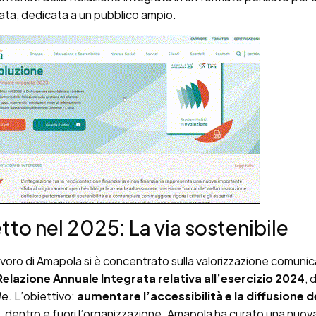
ata, dedicata a un pubblico ampio.
etto nel 2025: La via sostenibile
lavoro di Amapola si è concentrato sulla valorizzazione comunic
elazione Annuale Integrata relativa all’esercizio 2024
, 
le
. L’obiettivo:
aumentare l’accessibilità e la diffusione d
, dentro e fuori l’organizzazione. Amapola ha curato una nuov