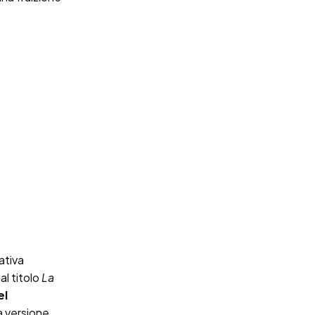
ativa
dal titolo
La
el
a versione