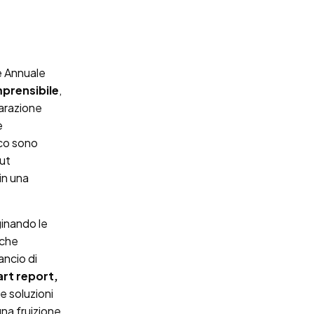
e Annuale
mprensibile
,
hiarazione
e
ico sono
out
 in una
ginando le
 che
ancio di
art report,
e soluzioni
na fruizione