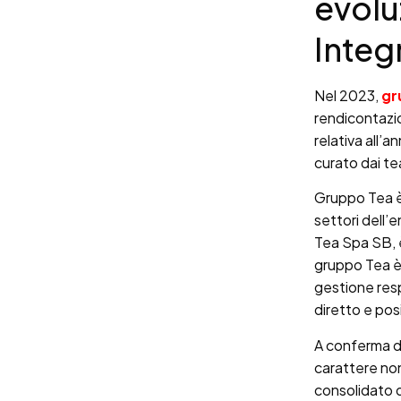
evolu
Integ
Nel 2023,
gr
rendicontazio
relativa all’a
curato dai te
Gruppo Tea è 
settori dell’
Tea Spa SB, 
gruppo Tea è i
gestione respo
diretto e pos
A conferma de
carattere non 
consolidato d