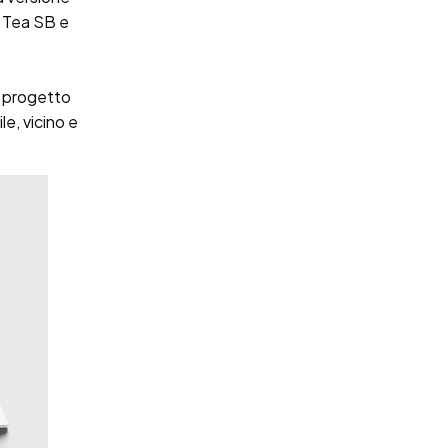
 Tea SB e
n progetto
le, vicino e