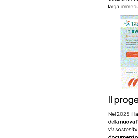
larga, immedi
Il prog
Nel 2025, il 
della
nuova R
via sostenibi
documento