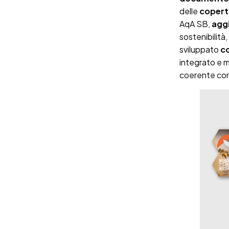
delle
coperti
AqA SB,
aggi
sostenibilità,
sviluppato
co
integrato e mu
coerente con 