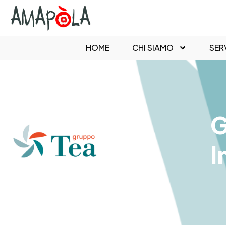
HOME
CHI SIAMO
SERV
G
I