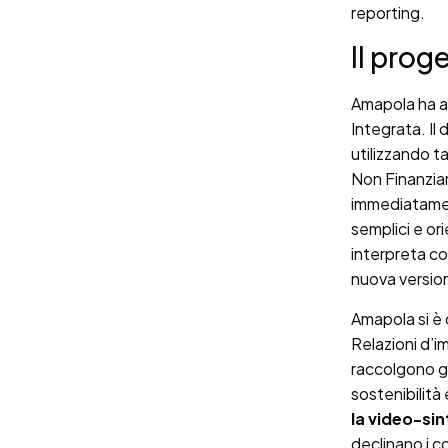
reporting.
Il prog
Amapola ha af
Integrata. I
utilizzando ta
Non Finanziar
immediatament
semplici e ori
interpreta con
nuova version
Amapola si è 
Relazioni d’i
raccolgono gl
sostenibilità
la video-sin
declinano i c