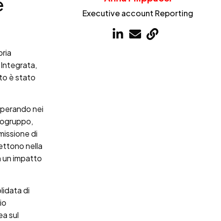
e
Executive account Reporting
pria
 Integrata,
to è stato
 operando nei
apogruppo,
missione di
lettono nella
on un impatto
lidata di
io
ea sul