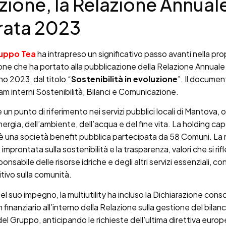
zione, la Relazione Annual
rata 2023
uppo Tea
ha intrapreso un significativo passo avanti nella pro
ne che ha portato alla pubblicazione della Relazione Annuale
nno 2023, dal titolo “
Sostenibilità in evoluzione
”. Il documen
am interni Sostenibilità, Bilanci e Comunicazione.
un punto di riferimento nei servizi pubblici locali di Mantova,
energia, dell’ambiente, dell’acqua e del fine vita. La holding c
è una società benefit pubblica partecipata da 58 Comuni. La 
mprontata sulla sostenibilità e la trasparenza, valori che si rif
nsabile delle risorse idriche e degli altri servizi essenziali, c
itivo sulla comunità.
l suo impegno, la multiutility ha incluso la Dichiarazione conso
finanziario all’interno della Relazione sulla gestione del bilanc
el Gruppo, anticipando le richieste dell’ultima direttiva europ