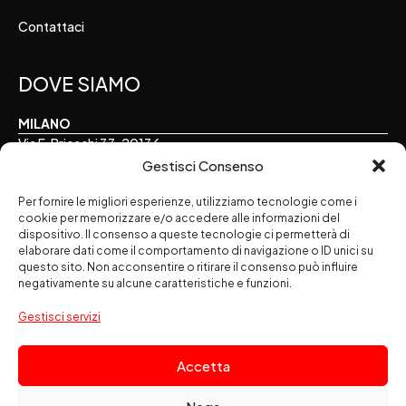
Contattaci
DOVE SIAMO
MILANO
Via F. Brioschi 33, 20136
Gestisci Consenso
TORINO
Per fornire le migliori esperienze, utilizziamo tecnologie come i
Via E. Perrone 16, 10122
cookie per memorizzare e/o accedere alle informazioni del
dispositivo. Il consenso a queste tecnologie ci permetterà di
ALESSANDRIA
elaborare dati come il comportamento di navigazione o ID unici su
Via Palermo 7, 15121
questo sito. Non acconsentire o ritirare il consenso può influire
negativamente su alcune caratteristiche e funzioni.
SEGUICI SUI SOCIAL
Gestisci servizi
Accetta