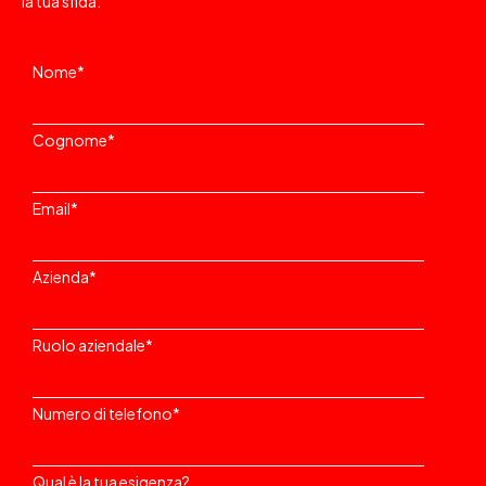
la tua sfida.
Nome
*
Cognome
*
Email
*
Azienda
*
Ruolo aziendale
*
Numero di telefono
*
Qual è la tua esigenza?