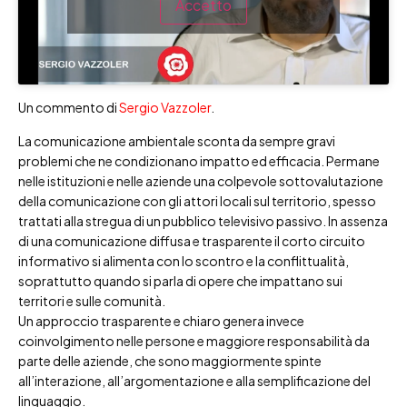
Accetto
Un commento di
Sergio Vazzoler
.
La comunicazione ambientale sconta da sempre gravi
problemi che ne condizionano impatto ed efficacia. Permane
nelle istituzioni e nelle aziende una colpevole sottovalutazione
della comunicazione con gli attori locali sul territorio, spesso
trattati alla stregua di un pubblico televisivo passivo. In assenza
di una comunicazione diffusa e trasparente il corto circuito
informativo si alimenta con lo scontro e la conflittualità,
soprattutto quando si parla di opere che impattano sui
territori e sulle comunità.
Un approccio trasparente e chiaro genera invece
coinvolgimento nelle persone e maggiore responsabilità da
parte delle aziende, che sono maggiormente spinte
all’interazione, all’argomentazione e alla semplificazione del
linguaggio.