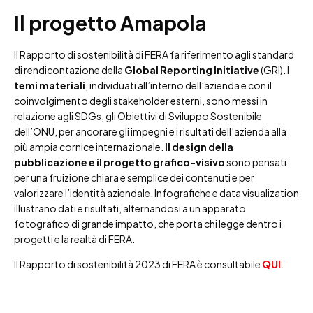
Il progetto Amapola
Il Rapporto di sostenibilità di FERA fa riferimento agli standard
di rendicontazione della
Global Reporting Initiative
(GRI). I
temi materiali
, individuati all’interno dell’azienda e con il
coinvolgimento degli stakeholder esterni, sono messi in
relazione agli SDGs, gli Obiettivi di Sviluppo Sostenibile
dell’ONU, per ancorare gli impegni e i risultati dell’azienda alla
più ampia cornice internazionale.
Il
design della
pubblicazione e il progetto grafico-visivo
sono pensati
per una fruizione chiara e semplice dei contenuti e per
valorizzare l’identità aziendale. Infografiche e data visualization
illustrano dati e risultati, alternandosi a un apparato
fotografico di grande impatto, che porta chi legge dentro i
progetti e la realtà di FERA.
Il Rapporto di sostenibilità 2023 di FERA è consultabile
QUI
.