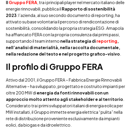
Il
Gruppo FERA
, tra i principali player nel mercato italiano delle
energie rinnovabili, pubblica il
Rapporto di sostenibilità
2023
: l’azienda, al suo secondo documento di reporting, ha
attivato su base volontaria il percorso di rendicontazione di
sostenibilità, consolidando la propria strategia ESG. Amapola
ha affiancato FERA con la propria consulenza dai primi passi,
supportando il team interno
nella strategia di
reporting
,
nell’analisi di materialità, nella raccolta documentale,
nella redazione del testo e nel progetto grafico-visivo
.
Il profilo di Gruppo FERA
Attivo dal 2001, il Gruppo FERA – Fabbrica Energie Rinnovabili
Alternative – ha sviluppato, progettato e costruito impianti per
oltre 200 MW di
energia da fonti rinnovabili con un
approccio molto attento agli stakeholder e al territorio
.
Considerato tra i primi sviluppatori italiani di energia eolica per
MW installati, il Gruppo immette energia elettrica “pulita” nella
rete di distribuzione proveniente esclusivamente da impianti
eolici, da biogas e da idroelettrico.