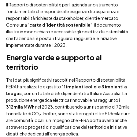
Il Rapporto di sostenibilità è per l’azienda uno strumento
fondamentale che risponde alle esigenze di trasparenza e
responsabilità richieste da stakeholder, clienti e mercato.
Come una “
carta d’identità sostenibile
“, il documento
illustra in modo chiaro e accessibile gli obiettivi di sostenibilità
che l’azienda si è posta, i traguardi raggiunti e le iniziative
implementate durante il 2023.
Energia verde e supporto al
territorio
Tra i dati più significativi raccolti nel Rapporto di sostenibilità,
FERA ha realizzato e gestito
11 impianti eolici e 3 impianti a
biogas
, con un totale di 55 dipendenti tra Italia e Australia. La
produzione energetica elettrica rinnovabile ha raggiunto i
312mila MWh
nel 2023, contribuendo a un risparmio di 72mila
tonnellate di CO
. Inoltre, sono stati erogati oltre 513mila euro
2
alle comunità locali, un impegno che FERA porta avanti anche
attraverso progetti di riqualificazione del territorio e iniziative
didattiche dedicati all’energia eolica.