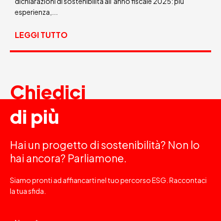
dichiarazioni di sostenibilità all’anno fiscale 2025: più
esperienza,...
LEGGI TUTTO
Chiedici
di più
Hai un progetto di sostenibilità? Non lo
hai ancora? Parliamone.
Siamo pronti ad affiancarti nel tuo percorso ESG. Raccontaci
la tua sfida.