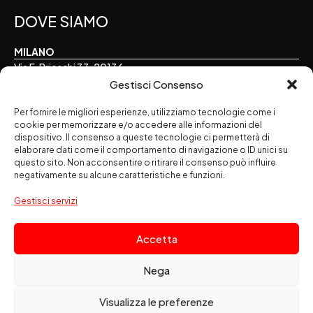
DOVE SIAMO
MILANO
Via F. Brioschi 33, 20136
Gestisci Consenso
TORINO
Via E. Perrone 16, 10122
Per fornire le migliori esperienze, utilizziamo tecnologie come i
cookie per memorizzare e/o accedere alle informazioni del
dispositivo. Il consenso a queste tecnologie ci permetterà di
ALESSANDRIA
elaborare dati come il comportamento di navigazione o ID unici su
Via Palermo 7, 15121
questo sito. Non acconsentire o ritirare il consenso può influire
negativamente su alcune caratteristiche e funzioni.
SEGUICI SUI SOCIAL
Gestisci servizi
Accetta
Nega
Amapola Srl
società benefit - Via F. Brioschi 33 - 20136 Milano
Visualizza le preferenze
- Codice Fiscale: 02083080164 - Partita IVA: 10683390156