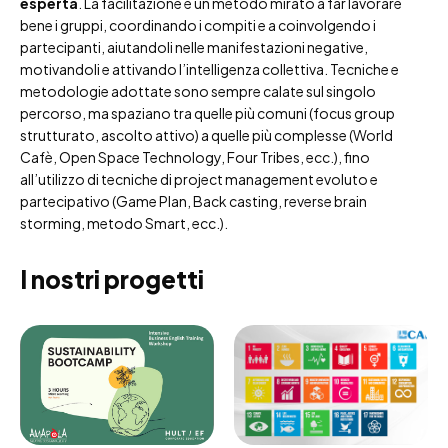
esperta
. La facilitazione è un metodo mirato a far lavorare
bene i gruppi, coordinando i compiti e a coinvolgendo i
partecipanti, aiutandoli nelle manifestazioni negative,
motivandoli e attivando l’intelligenza collettiva. Tecniche e
metodologie adottate sono sempre calate sul singolo
percorso, ma spaziano tra quelle più comuni (focus group
strutturato, ascolto attivo) a quelle più complesse (World
Cafè, Open Space Technology, Four Tribes, ecc.), fino
all’utilizzo di tecniche di project management evoluto e
partecipativo (Game Plan, Back casting, reverse brain
storming, metodo Smart, ecc.).
I nostri progetti