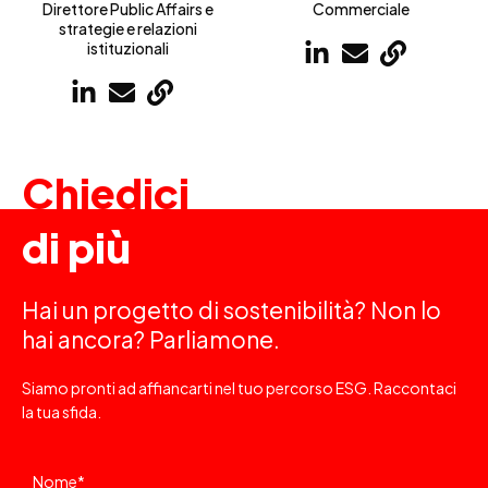
Direttore Public Affairs e
Commerciale
strategie e relazioni
istituzionali
Chiedici
di più
Hai un progetto di sostenibilità? Non lo
hai ancora? Parliamone.
Siamo pronti ad affiancarti nel tuo percorso ESG. Raccontaci
la tua sfida.
Nome
*