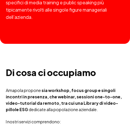
specifici di media training e public speaking più
tipicamente rivolti alle singole figure manageriali
dell’azienda.
Di cosa ci occupiamo
Amapola propone
sia workshop, focus group e singoli
incontri in presenza, che webinar, sessioni one-to-one,
video-tutorial da remoto, tra cui una Library di video-
pillole ESG
dedicate alla popolazione aziendale.
I nostri servizi comprendono: