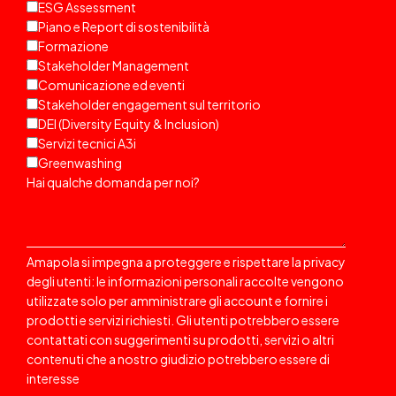
ESG Assessment
Piano e Report di sostenibilità
Formazione
Stakeholder Management
Comunicazione ed eventi
Stakeholder engagement sul territorio
DEI (Diversity Equity & Inclusion)
Servizi tecnici A3i
Greenwashing
Hai qualche domanda per noi?
Amapola si impegna a proteggere e rispettare la privacy
degli utenti: le informazioni personali raccolte vengono
utilizzate solo per amministrare gli account e fornire i
prodotti e servizi richiesti. Gli utenti potrebbero essere
contattati
con suggerimenti su prodotti, servizi o altri
contenuti che a nostro giudizio potrebbero essere di
interesse