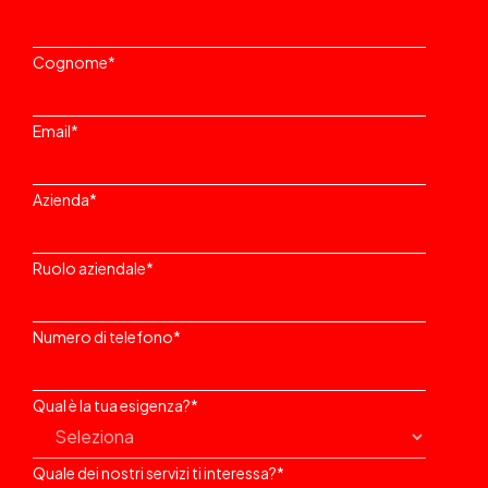
Cognome
*
Email
*
Azienda
*
Ruolo aziendale
*
Numero di telefono
*
Qual è la tua esigenza?
*
Quale dei nostri servizi ti interessa?
*