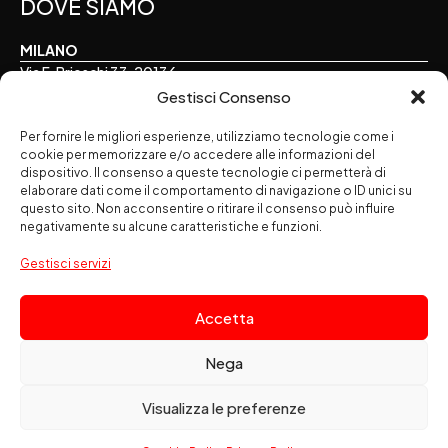
DOVE SIAMO
MILANO
Via F. Brioschi 33, 20136
Gestisci Consenso
TORINO
Per fornire le migliori esperienze, utilizziamo tecnologie come i
Via E. Perrone 16, 10122
cookie per memorizzare e/o accedere alle informazioni del
dispositivo. Il consenso a queste tecnologie ci permetterà di
ALESSANDRIA
elaborare dati come il comportamento di navigazione o ID unici su
Via Palermo 7, 15121
questo sito. Non acconsentire o ritirare il consenso può influire
negativamente su alcune caratteristiche e funzioni.
SEGUICI SUI SOCIAL
Gestisci servizi
Accetta
Nega
Amapola Srl
società benefit - Via F. Brioschi 33 - 20136 Milano
Visualizza le preferenze
- Codice Fiscale: 02083080164 - Partita IVA: 10683390156
Le nostre policy