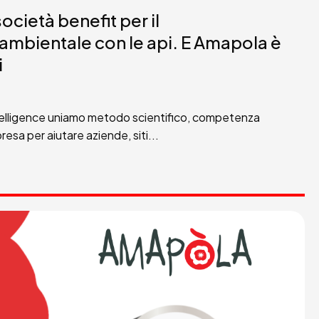
ocietà benefit per il
mbientale con le api. E Amapola è
i
elligence uniamo metodo scientifico, competenza
resa per aiutare aziende, siti...