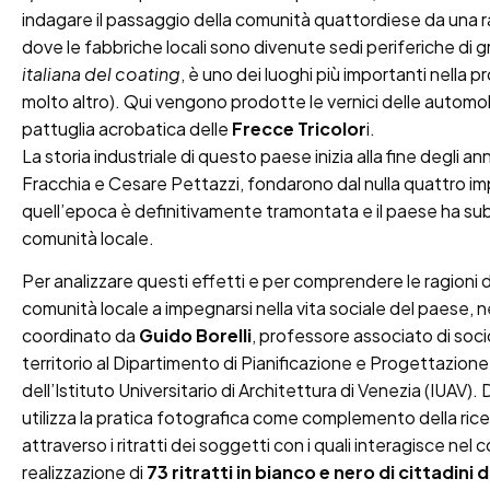
indagare il passaggio della comunità quattordiese da una ra
dove le fabbriche locali sono divenute sedi periferiche di gr
italiana del coating
, è uno dei luoghi più importanti nella pr
molto altro). Qui vengono prodotte le vernici delle automobi
pattuglia acrobatica delle
Frecce Tricolor
i.
La storia industriale di questo paese inizia alla fine degli a
Fracchia e Cesare Pettazzi, fondarono dal nulla quattro imp
quell’epoca è definitivamente tramontata e il paese ha sub
comunità locale.
Per analizzare questi effetti e per comprendere le ragioni d
comunità locale a impegnarsi nella vita sociale del paese, ne
coordinato da
Guido Borelli
, professore associato di soci
territorio al Dipartimento di Pianificazione e Progettazion
dell’Istituto Universitario di Architettura di Venezia (IUAV). Da
utilizza la pratica fotografica come complemento della ricer
attraverso i ritratti dei soggetti con i quali interagisce nel c
realizzazione di
73 ritratti in bianco e nero di cittadini