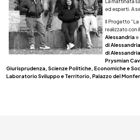
La mattinata sa
ed esperti. A se
Il Progetto “La
realizzato con 
Alessandria
e
di Alessandria
di Alessandri
Prysmian Cavi 
Giurisprudenza, Scienze Politiche, Economiche e Socia
Laboratorio Sviluppo e Territorio, Palazzo del Monfe