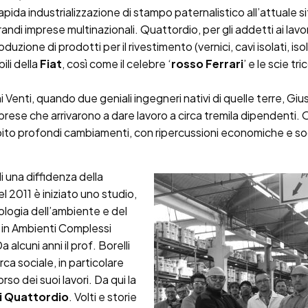
pida industrializzazione di stampo paternalistico all’attuale s
andi imprese multinazionali. Quattordio, per gli addetti ai lavo
oduzione di prodotti per il rivestimento (vernici, cavi isolati, iso
li della
Fiat
, così come il celebre ‘
rosso Ferrari
’ e le scie tri
nni Venti, quando due geniali ingegneri nativi di quelle terre, G
rese che arrivarono a dare lavoro a circa tremila dipendenti. 
ito profondi cambiamenti, con ripercussioni economiche e soci
i una diffidenza della
l 2011 è iniziato uno studio,
ologia dell’ambiente e del
e in Ambienti Complessi
 alcuni anni il prof. Borelli
ca sociale, in particolare
orso dei suoi lavori. Da qui la
 di Quattordio
. Volti e storie