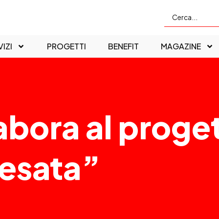
IZI
PROGETTI
BENEFIT
MAGAZINE
bora al proge
esata”