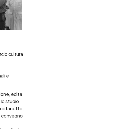
ficio cultura
ali e
ione, edita
 lo studio
l cofanetto,
un convegno