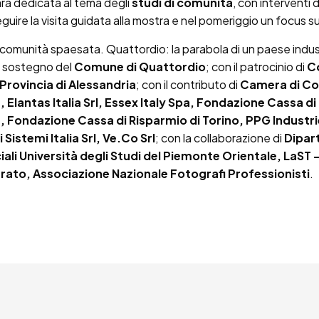
rà dedicata al tema degli
studi di comunità
, con interventi d
guire la visita guidata alla mostra e nel pomeriggio un focus sul
 comunità spaesata. Quattordio: la parabola di un paese indust
il sostegno del
Comune di Quattordio
; con il patrocinio di
C
Provincia di Alessandria
; con il contributo di
Camera di C
, Elantas Italia Srl, Essex Italy Spa, Fondazione Cassa d
a, Fondazione Cassa di Risparmio di Torino, PPG Industri
Sistemi Italia Srl, Ve.Co Srl
; con la collaborazione di
Dipar
li Università degli Studi del Piemonte Orientale, LaST 
rrato, Associazione Nazionale Fotografi Professionisti
.