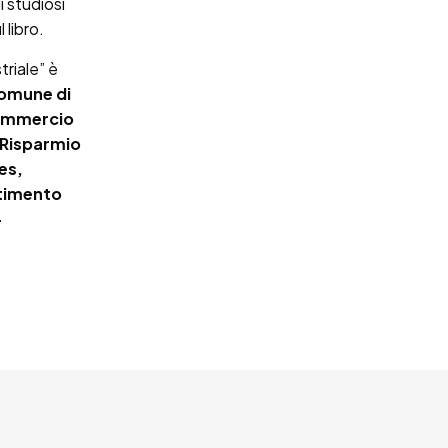
i studiosi
 libro.
riale” è
omune di
ommercio
i Risparmio
es,
timento
–