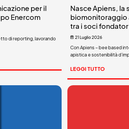
cazione per il
Nasce Apiens, la s
ruppo Enercom
biomonitoraggio a
tra i soci fondator
21 Luglio 2026
tto di reporting, lavorando
Con Apiens – bee based int
apistica e sostenibilità d’imp
LEGGI TUTTO