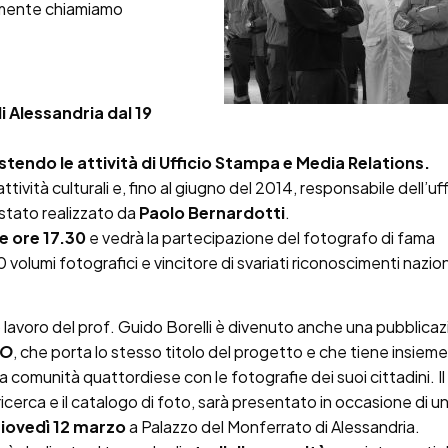
nemente chiamiamo
 Alessandria dal 19
endo le attività di Ufficio Stampa e Media Relations.
 attività culturali e, fino al giugno del 2014, responsabile dell’uf
è stato realizzato da
Paolo Bernardotti
.
le ore 17.30
e vedrà la partecipazione del fotografo di fama
0 volumi fotografici e vincitore di svariati riconoscimenti nazion
lavoro del prof. Guido Borelli è divenuto anche una pubblicaz
TO
, che porta lo stesso titolo del progetto e che tiene insieme
la comunità quattordiese con le fotografie dei suoi cittadini. I
icerca e il catalogo di foto, sarà presentato in occasione di 
iovedì 12 marzo
a Palazzo del Monferrato di Alessandria.