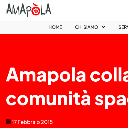
HOME
CHI SIAMO
SERV
Amapola colla
comunità spa
17 Febbraio 2015