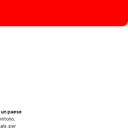
i un paese
ritorio,
ale, per