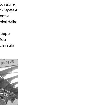
ituazione,
ri
Capitale
lanti e
colori della
iuseppe
Oggi
ali sulla