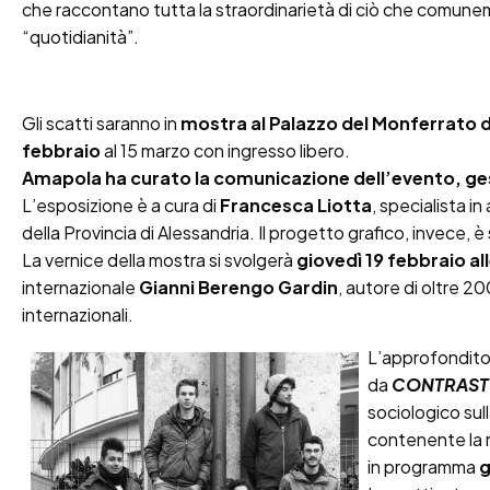
che raccontano tutta la straordinarietà di ciò che comu
“quotidianità”.
Gli scatti saranno in
mostra al Palazzo del Monferrato di
febbraio
al 15 marzo con ingresso libero.
Amapola ha curato la comunicazione dell’evento, gest
L’esposizione è a cura di
Francesca Liotta
, specialista in
della Provincia di Alessandria. Il progetto grafico, invece, 
La vernice della mostra si svolgerà
giovedì 19 febbraio al
internazionale
Gianni Berengo Gardin
, autore di oltre 20
internazionali.
L’approfondito 
da
CONTRAS
sociologico sul
contenente la r
in programma
g