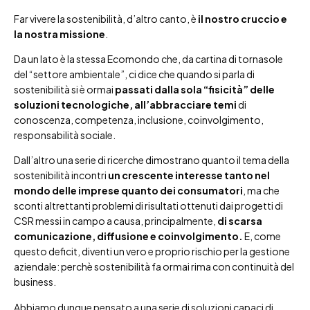
Far vivere la sostenibilità, d’altro canto, è
il nostro cruccio e
la nostra missione
.
Da un lato è la stessa Ecomondo che, da cartina di tornasole
del “settore ambientale”, ci dice che quando si parla di
sostenibilità si è ormai
passati dalla sola “fisicità” delle
soluzioni tecnologiche, all’abbracciare temi
di
conoscenza, competenza, inclusione, coinvolgimento,
responsabilità sociale.
Dall’altro una serie di ricerche dimostrano quanto il tema della
sostenibilità incontri
un crescente interesse tanto nel
mondo delle imprese quanto dei consumatori
, ma che
sconti altrettanti problemi di risultati ottenuti dai progetti di
CSR messi in campo a causa, principalmente,
di scarsa
comunicazione, diffusione e coinvolgimento.
E, come
questo deficit, diventi un vero e proprio rischio per la gestione
aziendale: perchè sostenibilità fa ormai rima con continuità del
business.
Abbiamo dunque pensato a una serie di soluzioni capaci di