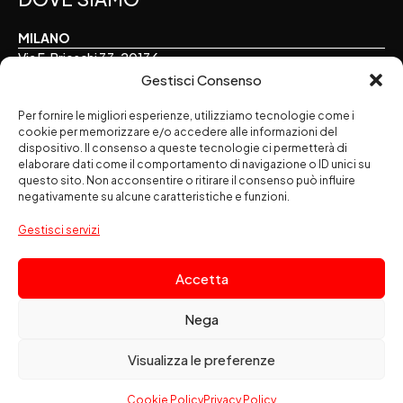
MILANO
Via F. Brioschi 33, 20136
Gestisci Consenso
TORINO
Per fornire le migliori esperienze, utilizziamo tecnologie come i
Via E. Perrone 16, 10122
cookie per memorizzare e/o accedere alle informazioni del
dispositivo. Il consenso a queste tecnologie ci permetterà di
ALESSANDRIA
elaborare dati come il comportamento di navigazione o ID unici su
Via Palermo 7, 15121
questo sito. Non acconsentire o ritirare il consenso può influire
negativamente su alcune caratteristiche e funzioni.
SEGUICI SUI SOCIAL
Gestisci servizi
Accetta
Nega
Amapola Srl
società benefit - Via F. Brioschi 33 - 20136 Milano
Visualizza le preferenze
- Codice Fiscale: 02083080164 - Partita IVA: 10683390156
Le nostre policy
Cookie Policy
Privacy Policy