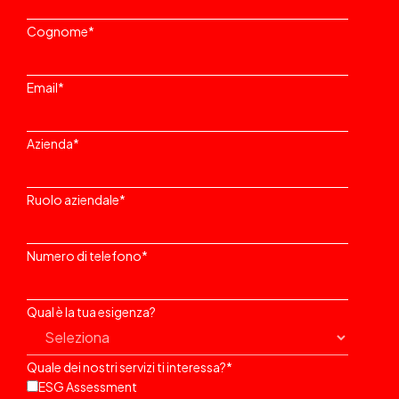
Cognome
*
Email
*
Azienda
*
Ruolo aziendale
*
Numero di telefono
*
Qual è la tua esigenza?
Quale dei nostri servizi ti interessa?
*
ESG Assessment