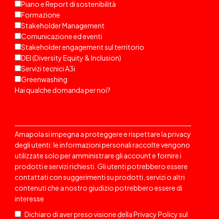
Piano e Report di sostenibilità
Formazione
Stakeholder Management
Comunicazione ed eventi
Stakeholder engagement sul territorio
DEI (Diversity Equity & Inclusion)
Servizi tecnici A3i
Greenwashing
Hai qualche domanda per noi?
Amapola si impegna a proteggere e rispettare la privacy
degli utenti: le informazioni personali raccolte vengono
utilizzate solo per amministrare gli account e fornire i
prodotti e servizi richiesti. Gli utenti potrebbero essere
contattati
con suggerimenti su prodotti, servizi o altri
contenuti che a nostro giudizio potrebbero essere di
interesse
Dichiaro di aver preso visione della
Privacy Policy
sul