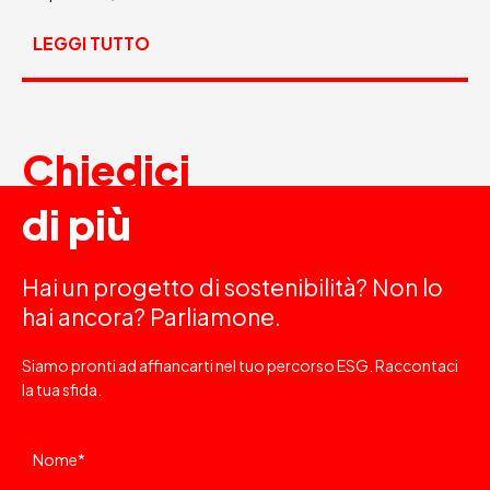
LEGGI TUTTO
Chiedici
di più
Hai un progetto di sostenibilità? Non lo
hai ancora? Parliamone.
Siamo pronti ad affiancarti nel tuo percorso ESG. Raccontaci
la tua sfida.
Nome
*