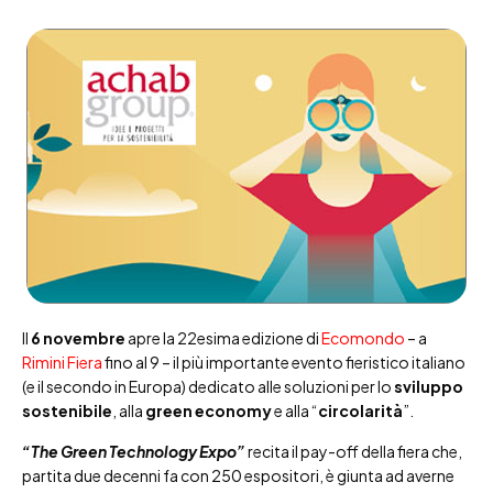
Il
6 novembre
apre la 22esima edizione di
Ecomondo
– a
Rimini Fiera
fino al 9 – il più importante evento fieristico italiano
(e il secondo in Europa) dedicato alle soluzioni per lo
sviluppo
sostenibile
, alla
green economy
e alla “
circolarità
”.
“The Green Technology Expo”
recita il pay-off della fiera che,
partita due decenni fa con 250 espositori, è giunta ad averne