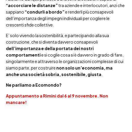
“accorciare le distanze”
tra aziende e interlocutori, anzi che
sappiano
“condurli a bordo”
e renderli più consapevoli
dell’importanza degli impegni individuali per cogliere le
crescenti sfide collettive.
E’ solo vivendo la sostenibilità, e partecipando alla sua
costruzione, che si diventa davvero consapevoli
dell’importanza e della portata dei nostri
comportamenti
e si coglie cosa si è davvero in grado di fare,
singolarmente e attraverso le organizzazioni complesse di cui
siamo parte, per costruire
non solo un’economia, ma
anche una società sobria, sostenibile, giusta
.
Ne parliamo a Ecomondo?
Appuntamento a Rimini dal 6 al 9 novembre.
Non
mancare!