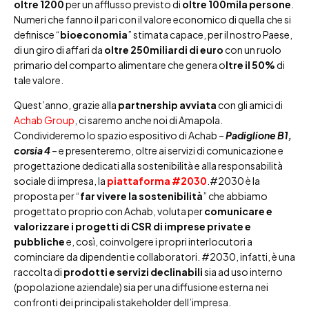
oltre 1200
per un afflusso previsto di
oltre 100mila persone
.
Numeri che fanno il pari con il valore economico di quella che si
definisce “
bioeconomia
” stimata capace, per il nostro Paese,
di un giro di affari da
oltre 250miliardi di euro
con un ruolo
primario del comparto alimentare che genera o
ltre il 50%
di
tale valore.
Quest’anno, grazie alla
partnership avviata
con gli amici di
Achab Group
, ci saremo anche noi di Amapola.
Condivideremo lo spazio espositivo di Achab –
Padiglione B1,
corsia 4
– e presenteremo, oltre ai servizi di comunicazione e
progettazione dedicati alla sostenibilità e alla responsabilità
sociale di impresa, la
piattaforma #2030
.#2030 è la
proposta per “
far vivere la sostenibilità
” che abbiamo
progettato proprio con Achab, voluta per
comunicare e
valorizzare i progetti di CSR di imprese private e
pubbliche
e, così, coinvolgere i propri interlocutori a
cominciare da dipendenti e collaboratori. #2030, infatti, è una
raccolta di
prodotti e servizi declinabili
sia ad uso interno
(popolazione aziendale) sia per una diffusione esterna nei
confronti dei principali stakeholder dell’impresa.