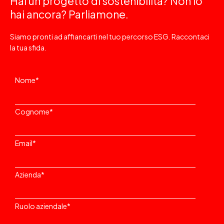
Hai un progetto di sostenibilità? Non lo
hai ancora? Parliamone.
Siamo pronti ad affiancarti nel tuo percorso ESG. Raccontaci
la tua sfida.
Nome
*
Cognome
*
Email
*
Azienda
*
Ruolo aziendale
*