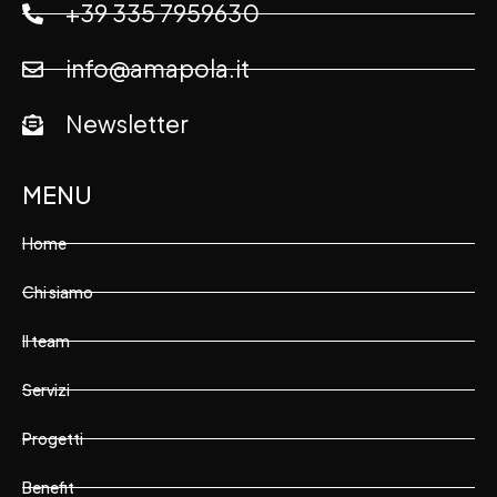
+39 335 7959630
info@amapola.it
Newsletter
MENU
Home
Chi siamo
Il team
Servizi
Progetti
Benefit