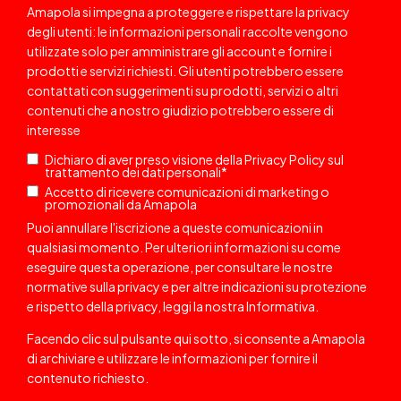
Amapola si impegna a proteggere e rispettare la privacy
degli utenti: le informazioni personali raccolte vengono
utilizzate solo per amministrare gli account e fornire i
prodotti e servizi richiesti. Gli utenti potrebbero essere
contattati
con suggerimenti su prodotti, servizi o altri
contenuti che a nostro giudizio potrebbero essere di
interesse
Dichiaro di aver preso visione della
Privacy Policy
sul
trattamento dei dati personali
*
Accetto di ricevere comunicazioni di marketing o
promozionali da Amapola
Puoi annullare l'iscrizione a queste comunicazioni in
qualsiasi momento. Per ulteriori informazioni su come
eseguire questa operazione, per consultare le nostre
normative sulla privacy e per altre indicazioni su protezione
e rispetto della privacy, leggi la nostra
Informativa
.
Facendo clic sul pulsante qui sotto, si consente a Amapola
di archiviare e utilizzare le informazioni per fornire il
contenuto richiesto.